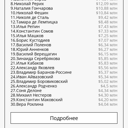
8.
Николай Рерих
$12,09 млн
9.
Наталия Гончарова
$10,88 млн
10.
Николай Фешин
$10,84 млн
11.
Николя де Сталь
$9,42 млн
12.
Тамара де Лемпицка
$8,48 млн
13.
Илья Репин
$7,43 млн
14.
Константин Сомов
$7,33 млн
15.
Илья Машков
$7,25 млн
16.
Борис Кустодиев
$7,07 млн
17.
Василий Поленов
$6,34 млн
18.
Юрий Анненков
$6,27 млн
19.
Василий Верещагин
$6,15 млн
20.
Зинаида Серебрякова
$5,85 млн
21.
Илья Кабаков
$5,83 млн
22.
Александр Яковлев
$5,56 млн
23.
Владимир Баранов-Россине
$5,37 млн
24.
Иван Айвазовский
$5,34 млн
25.
Владимир Боровиковский
$5,02 млн
26.
Александр Родченко
$4,5 млн
27.
Соня Делоне
$4,34 млн
28.
Михаил Нестеров
$4,30 млн
29.
Константин Маковский
$4,20 млн
30.
Вера Рохлина
$4,04 млн
Подробнее