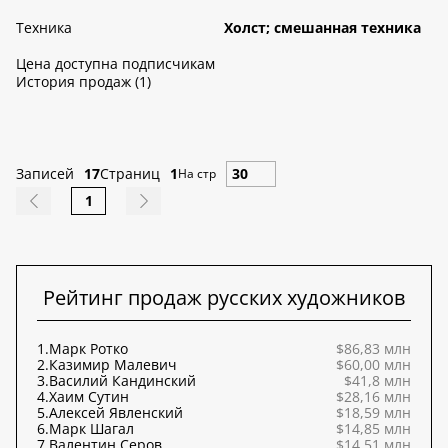
Техника
Холст; смешанная техника
Цена доступна подписчикам
История продаж (1)
Записей
17
Страниц
1
На стр
1
Рейтинг продаж русских художников
1.
Марк Ротко
$86,83 млн
2.
Казимир Малевич
$60,00 млн
3.
Василий Кандинский
$41,8 млн
4.
Хаим Сутин
$28,16 млн
5.
Алексей Явленский
$18,59 млн
6.
Марк Шагал
$14,85 млн
7.
Валентин Серов
$14,51 млн