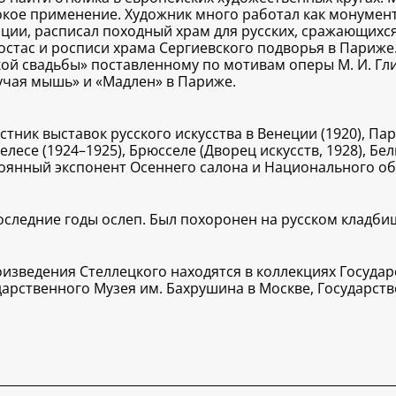
кое применение. Художник много работал как монумент
ции, расписал походный храм для русских, сражающихся
остас и росписи храма Сергиевского подворья в Париже.
кой свадьбы» поставленному по мотивам оперы М. И. Гл
учая мышь» и «Мадлен» в Париже.
стник выставок русского искусства в Венеции (1920), Пар
лесе (1924–1925), Брюсселе (Дворец искусств, 1928), Белг
оянный экспонент Осеннего салона и Национального об
оследние годы ослеп. Был похоронен на русском кладбищ
изведения Стеллецкого находятся в коллекциях Государ
дарственного Музея им. Бахрушина в Москве, Государств