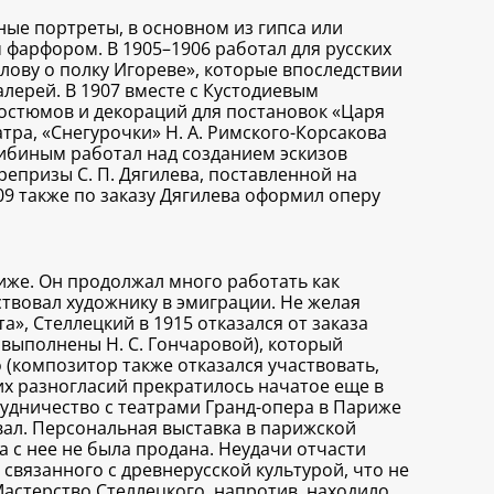
ые портреты, в основном из гипса или
 фарфором. В 1905–1906 работал для русских
Слову о полку Игореве», которые впоследствии
алерей. В 1907 вместе с Кустодиевым
костюмов и декораций для постановок «Царя
тра, «Снегурочки» Н. А. Римского-Корсакова
илибиным работал над созданием эскизов
репризы С. П. Дягилева, поставленной на
09 также по заказу Дягилева оформил оперу
иже. Он продолжал много работать как
ствовал художнику в эмиграции. Не желая
», Стеллецкий в 1915 отказался от заказа
 выполнены Н. С. Гончаровой), который
 (композитор также отказался участвовать,
их разногласий прекратилось начатое еще в
рудничество с театрами Гранд-опера в Париже
вал. Персональная выставка в парижской
а с нее не была продана. Неудачи отчасти
 связанного с древнерусской культурой, что не
Мастерство Стеллецкого, напротив, находило