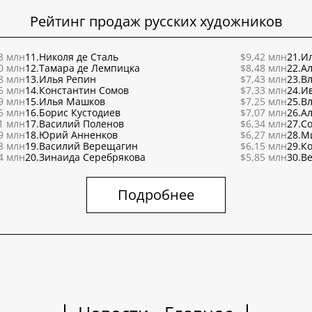
Рейтинг продаж русских художников
3 млн
11.
Николя де Сталь
$9,42 млн
21.
Ил
0 млн
12.
Тамара де Лемпицка
$8,48 млн
22.
Ал
8 млн
13.
Илья Репин
$7,43 млн
23.
В
6 млн
14.
Константин Сомов
$7,33 млн
24.
И
9 млн
15.
Илья Машков
$7,25 млн
25.
В
5 млн
16.
Борис Кустодиев
$7,07 млн
26.
Ал
1 млн
17.
Василий Поленов
$6,34 млн
27.
С
9 млн
18.
Юрий Анненков
$6,27 млн
28.
М
8 млн
19.
Василий Верещагин
$6,15 млн
29.
К
4 млн
20.
Зинаида Серебрякова
$5,85 млн
30.
Ве
Подробнее