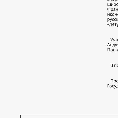
широ
Фран
икон
русс
«Лет
Уча
Андже
Пост
В п
Про
Госу