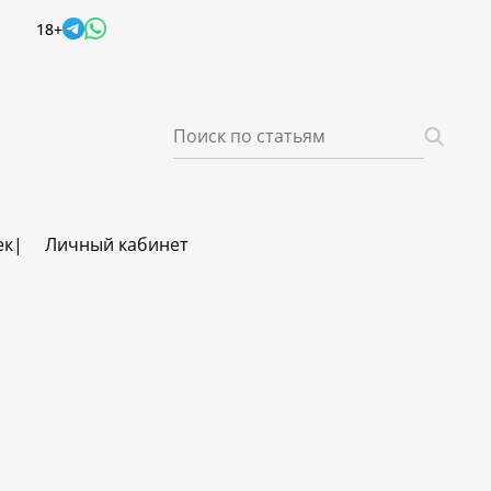
18+
ек
Личный кабинет