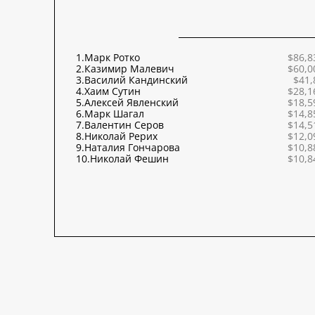
1.
Марк Ротко
$86,8
2.
Казимир Малевич
$60,0
3.
Василий Кандинский
$41,
4.
Хаим Сутин
$28,1
5.
Алексей Явленский
$18,5
6.
Марк Шагал
$14,8
7.
Валентин Серов
$14,5
8.
Николай Рерих
$12,0
9.
Наталия Гончарова
$10,8
10.
Николай Фешин
$10,8