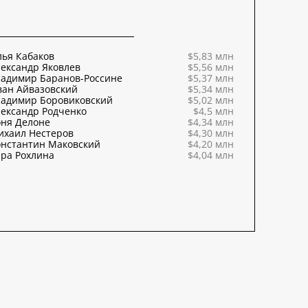
ья Кабаков
$5,83 млн
ександр Яковлев
$5,56 млн
ладимир Баранов-Россине
$5,37 млн
ван Айвазовский
$5,34 млн
ладимир Боровиковский
$5,02 млн
ександр Родченко
$4,5 млн
оня Делоне
$4,34 млн
ихаил Нестеров
$4,30 млн
онстантин Маковский
$4,20 млн
ра Рохлина
$4,04 млн