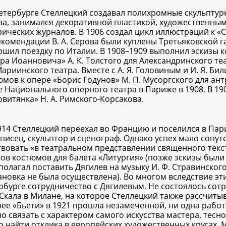
етербурге Стеллецкий создавал полихромные скульптурн
ва, занимался декоративной пластикой, художественным
рических журналов. В 1906 создал цикл иллюстраций к «
екомендации В. А. Серова были куплены Третьяковской г
ршил поездку по Италии. В 1908–1909 выполнил эскизы 
ра Иоанновича» А. К. Толстого для Александринского теа
Мариинского театра. Вместе с А. Я. Головиным и И. Я. Б
юмов к опере «Борис Годунов» М. П. Мусоргского для ант
е Национального оперного театра в Париже в 1908. В 19
овитянка» Н. А. Римского-Корсакова.
914 Стеллецкий переехал во Францию и поселился в Пар
писец, скульптор и сценограф. Однако успех мало сопут
твовать «в театральном представлении священного текста
зов костюмов для балета «Литургия» (позже эскизы были
полагал поставить Дягилев на музыку И. Ф. Стравинского
ановка не была осуществлена). Во многом вследствие эт
рбурге сотрудничество с Дягилевым. Не состоялось сот
-Скала в Милане, на которое Стеллецкий также рассчиты
рее «Бьети» в 1921 прошла незамеченной, ни одна работ
о связать с характером самого искусства мастера, тесно
о найти отклика в европейских художественных кругах. 