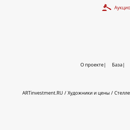
Аукци
О проекте
База
ART INVESTMENT
ARTinvestment.RU
Художники и цены
Стелл