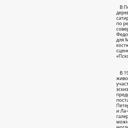
В П
дере
сати
по р
сове
Федо
для 
кост
сцен
«Пск
В 1
живо
учас
эски
пред
пост
Пете
и Ла
гале
можн
могл