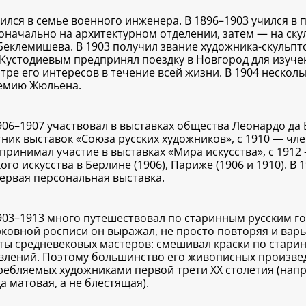
ился в семье военного инженера. В 1896–1903 учился в 
оначально на архитектурном отделении, затем — на скул
. Беклемишева. В 1903 получил звание художника-скульпто
. Кустодиевым предпринял поездку в Новгород для изуче
нтре его интересов в течение всей жизни. В 1904 нескол
емию Жюльена.
906–1907 участвовал в выставках общества Леонардо да
тник выставок «Союза русских художников», с 1910 — чле
 принимал участие в выставках «Мира искусства», с 191
ого искусства в Берлине (1906), Париже (1906 и 1910). 
первая персональная выставка.
903–1913 много путешествовал по старинным русским г
рковной росписи он выражал, не просто повторяя и вар
ты средневековых мастеров: смешивал краски по стари
влений. Поэтому большинство его живописных произвед
ребляемых художниками первой трети ХХ столетия (напр
а матовая, а не блестящая).