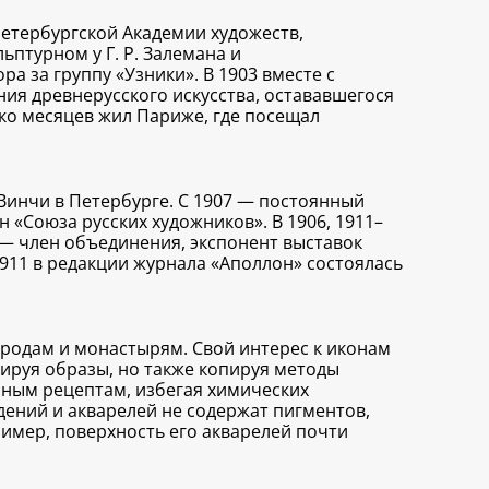
петербургской Академии художеств,
ьптурном у Г. Р. Залемана и
ра за группу «Узники». В 1903 вместе с
ния древнерусского искусства, остававшегося
ько месяцев жил Париже, где посещал
 Винчи в Петербурге. С 1907 — постоянный
н «Союза русских художников». В 1906, 1911–
2 — член объединения, экспонент выставок
В 1911 в редакции журнала «Аполлон» состоялась
ородам и монастырям. Свой интерес к иконам
ьируя образы, но также копируя методы
нным рецептам, избегая химических
ений и акварелей не содержат пигментов,
имер, поверхность его акварелей почти