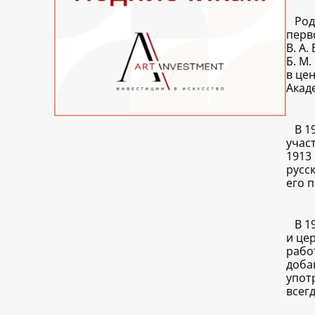
Род
перв
В. А
Б. М
в це
Акад
В 1
учас
1913
русск
его 
В 1
и це
рабо
доба
упот
всегд