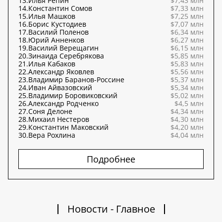
13.
Илья Репин
$7,43 млн
14.
Константин Сомов
$7,33 млн
15.
Илья Машков
$7,25 млн
16.
Борис Кустодиев
$7,07 млн
17.
Василий Поленов
$6,34 млн
18.
Юрий Анненков
$6,27 млн
19.
Василий Верещагин
$6,15 млн
20.
Зинаида Серебрякова
$5,85 млн
21.
Илья Кабаков
$5,83 млн
22.
Александр Яковлев
$5,56 млн
23.
Владимир Баранов-Россине
$5,37 млн
24.
Иван Айвазовский
$5,34 млн
25.
Владимир Боровиковский
$5,02 млн
26.
Александр Родченко
$4,5 млн
27.
Соня Делоне
$4,34 млн
28.
Михаил Нестеров
$4,30 млн
29.
Константин Маковский
$4,20 млн
30.
Вера Рохлина
$4,04 млн
Подробнее
Новости - Главное