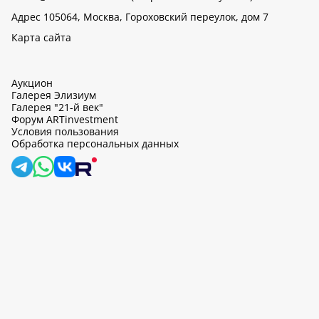
Адрес 105064, Москва, Гороховский переулок, дом 7
Карта сайта
Аукцион
Галерея Элизиум
Галерея "21-й век"
Форум ARTinvestment
Условия пользования
Обработка персональных данных
artinvestment.ru, 2026
На этом сайте используются cookie, может вестись сбор данных
об IP-адресах и местоположении пользователей. Продолжив
работу с этим сайтом, вы подтверждаете свое согласие на
обработку персональных данных в соответствии с законом N
152-ФЗ «О персональных данных» и
«Политикой ООО «АртИн»
в отношении обработки персональных данных».
OK