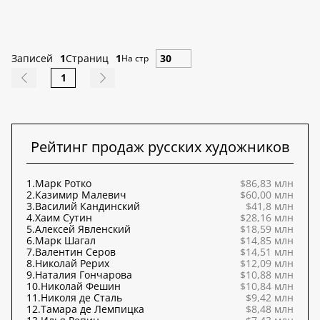
Записей
1
Страниц
1
На стр
1
Рейтинг продаж русских художников
1.
Марк Ротко
$86,83 млн
2.
Казимир Малевич
$60,00 млн
3.
Василий Кандинский
$41,8 млн
4.
Хаим Сутин
$28,16 млн
5.
Алексей Явленский
$18,59 млн
6.
Марк Шагал
$14,85 млн
7.
Валентин Серов
$14,51 млн
8.
Николай Рерих
$12,09 млн
9.
Наталия Гончарова
$10,88 млн
10.
Николай Фешин
$10,84 млн
11.
Николя де Сталь
$9,42 млн
12.
Тамара де Лемпицка
$8,48 млн