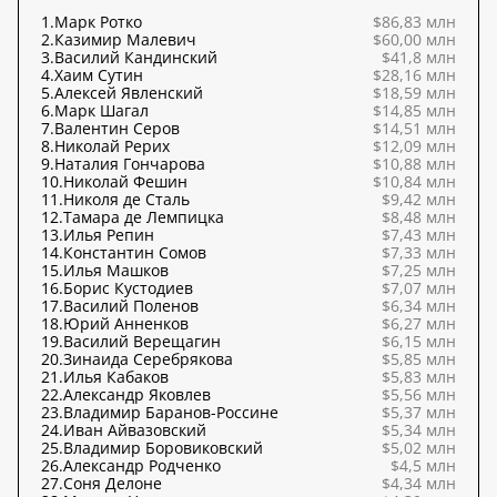
1.
Марк Ротко
$86,83 млн
2.
Казимир Малевич
$60,00 млн
3.
Василий Кандинский
$41,8 млн
4.
Хаим Сутин
$28,16 млн
5.
Алексей Явленский
$18,59 млн
6.
Марк Шагал
$14,85 млн
7.
Валентин Серов
$14,51 млн
8.
Николай Рерих
$12,09 млн
9.
Наталия Гончарова
$10,88 млн
10.
Николай Фешин
$10,84 млн
11.
Николя де Сталь
$9,42 млн
12.
Тамара де Лемпицка
$8,48 млн
13.
Илья Репин
$7,43 млн
14.
Константин Сомов
$7,33 млн
15.
Илья Машков
$7,25 млн
16.
Борис Кустодиев
$7,07 млн
17.
Василий Поленов
$6,34 млн
18.
Юрий Анненков
$6,27 млн
19.
Василий Верещагин
$6,15 млн
20.
Зинаида Серебрякова
$5,85 млн
21.
Илья Кабаков
$5,83 млн
22.
Александр Яковлев
$5,56 млн
23.
Владимир Баранов-Россине
$5,37 млн
24.
Иван Айвазовский
$5,34 млн
25.
Владимир Боровиковский
$5,02 млн
26.
Александр Родченко
$4,5 млн
27.
Соня Делоне
$4,34 млн