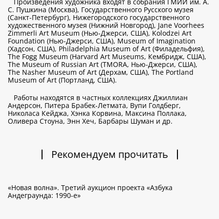
Произведения художника входят в собрания ГМИИ им. А.
С. Пушкина (Москва), Государственного Русского музея
(Санкт-Петербург), Нижегородского государственного
художественного музея (Нижний Новгород), Jane Voorhees
Zimmerli Art Museum (Нью-Джерси, США), Kolodzei Art
Foundation (Нью-Джерси, США), Museum of Imagination
(Хадсон, США), Philadelphia Museum of Art (Филадельфия),
The Fogg Museum (Harvard Art Museums, Кембридж, США),
The Museum of Russian Art (TMORA, Нью-Джерси, США),
The Nasher Museum of Art (Дерхам, США), The Portland
Museum of Art (Портланд, США).
Работы находятся в частных коллекциях Джиллиан
Андерсон, Питера Брабек-Летмата, Вупи Голдберг,
Николаса Кейджа, Хэнка Корвина, Максина Поллака,
Оливера Стоуна, Энн Хеч, Барбары Шуман и др.
Рекомендуем прочитать
«Новая волна». Третий аукцион проекта «Азбука
Андеграунда: 1990-е»