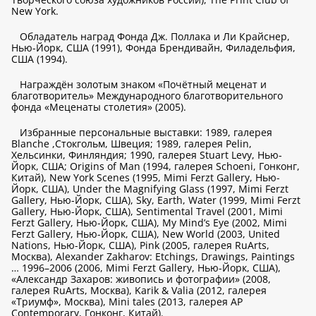
New York.
Обладатель наград Фонда Дж. Поллака и Ли Крайснер,
Нью-Йорк, США (1991), Фонда Брендивайн, Филадельфия,
США (1994).
Награждён золотым знаком «Почётный меценат и
благотворитель» Международного благотворительного
фонда «Меценаты столетия» (2005).
Избранные персональные выставки: 1989, галерея
Blanche ,Стокгольм, Швеция; 1989, галерея Pelin,
Хельсинки, Финляндия; 1990, галерея Stuart Levy, Нью-
Йорк, США; Origins of Man (1994, галерея Schoeni, Гонконг,
Китай), New York Scenes (1995, Mimi Ferzt Gallery, Нью-
Йорк, США), Under the Magnifying Glass (1997, Mimi Ferzt
Gallery, Нью-Йорк, США), Sky, Earth, Water (1999, Mimi Ferzt
Gallery, Нью-Йорк, США), Sentimental Travel (2001, Mimi
Ferzt Gallery, Нью-Йорк, США), My Mind’s Eye (2002, Mimi
Ferzt Gallery, Нью-Йорк, США), New World (2003, United
Nations, Нью-Йорк, США), Pink (2005, галерея RuArts,
Москва), Alexander Zakharov: Etchings, Drawings, Paintings
… 1996–2006 (2006, Mimi Ferzt Gallery, Нью-Йорк, США),
«Александр Захаров: живопись и фотографии» (2008,
галерея RuArts, Москва), Karik & Valia (2012, галерея
«Триумф», Москва), Mini tales (2013, галерея AP
Contemporary, Гонконг, Китай).