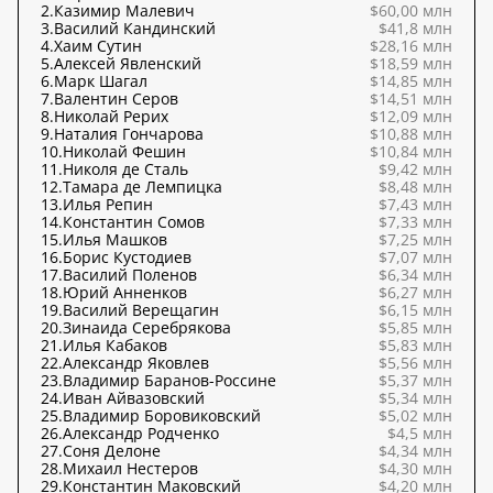
2.
Казимир Малевич
$60,00 млн
3.
Василий Кандинский
$41,8 млн
4.
Хаим Сутин
$28,16 млн
5.
Алексей Явленский
$18,59 млн
6.
Марк Шагал
$14,85 млн
7.
Валентин Серов
$14,51 млн
8.
Николай Рерих
$12,09 млн
9.
Наталия Гончарова
$10,88 млн
10.
Николай Фешин
$10,84 млн
11.
Николя де Сталь
$9,42 млн
12.
Тамара де Лемпицка
$8,48 млн
13.
Илья Репин
$7,43 млн
14.
Константин Сомов
$7,33 млн
15.
Илья Машков
$7,25 млн
16.
Борис Кустодиев
$7,07 млн
17.
Василий Поленов
$6,34 млн
18.
Юрий Анненков
$6,27 млн
19.
Василий Верещагин
$6,15 млн
20.
Зинаида Серебрякова
$5,85 млн
21.
Илья Кабаков
$5,83 млн
22.
Александр Яковлев
$5,56 млн
23.
Владимир Баранов-Россине
$5,37 млн
24.
Иван Айвазовский
$5,34 млн
25.
Владимир Боровиковский
$5,02 млн
26.
Александр Родченко
$4,5 млн
27.
Соня Делоне
$4,34 млн
28.
Михаил Нестеров
$4,30 млн
29.
Константин Маковский
$4,20 млн