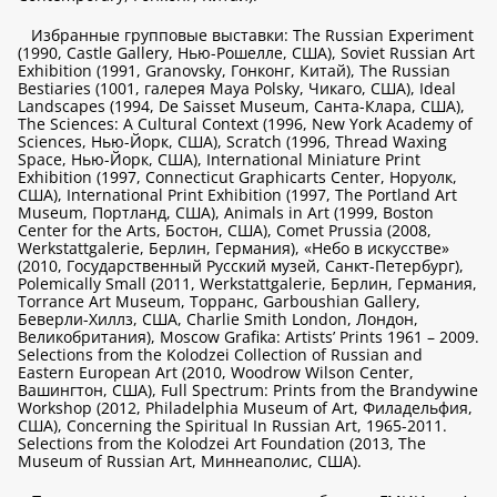
Избранные групповые выставки: The Russian Experiment
(1990, Castle Gallery, Нью-Рошелле, США), Soviet Russian Art
Exhibition (1991, Granovsky, Гонконг, Китай), The Russian
Bestiaries (1001, галерея Maya Polsky, Чикаго, США), Ideal
Landscapes (1994, De Saisset Museum, Санта-Клара, США),
The Sciences: A Cultural Context (1996, New York Academy of
Sciences, Нью-Йорк, США), Scratch (1996, Thread Waxing
Space, Нью-Йорк, США), International Miniature Print
Exhibition (1997, Connecticut Graphicarts Center, Норуолк,
США), International Print Exhibition (1997, The Portland Art
Museum, Портланд, США), Animals in Art (1999, Boston
Center for the Arts, Бостон, США), Comet Prussia (2008,
Werkstattgalerie, Берлин, Германия), «Небо в искусстве»
(2010, Государственный Русский музей, Санкт-Петербург),
Polemically Small (2011, Werkstattgalerie, Берлин, Германия,
Torrance Art Museum, Торранс, Garboushian Gallery,
Беверли-Хиллз, США, Charlie Smith London, Лондон,
Великобритания), Moscow Grafika: Artists’ Prints 1961 – 2009.
Selections from the Kolodzei Collection of Russian and
Eastern European Art (2010, Woodrow Wilson Center,
Вашингтон, США), Full Spectrum: Prints from the Brandywine
Workshop (2012, Philadelphia Museum of Art, Филадельфия,
США), Concerning the Spiritual In Russian Art, 1965-2011.
Selections from the Kolodzei Art Foundation (2013, The
Museum of Russian Art, Миннеаполис, США).