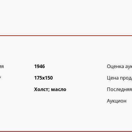
ия
1946
Оценка ау
*
175х150
Цена прод
Холст; масло
Последняя
Аукцион