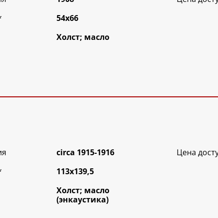
*
54х66
Холст; масло
ия
circa 1915-1916
Цена дост
*
113х139,5
Холст; масло
(энкаустика)