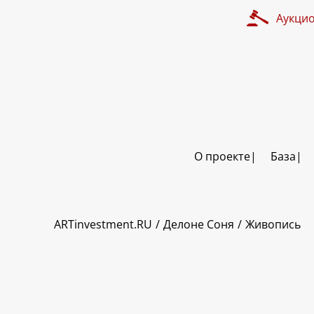
Аукци
О проекте
База
ART INVESTMENT
ARTinvestment.RU
Делоне Соня
Живопись