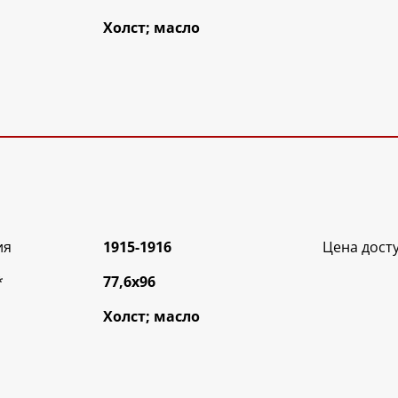
Холст; масло
ия
1915-1916
Цена дост
*
77,6х96
Холст; масло