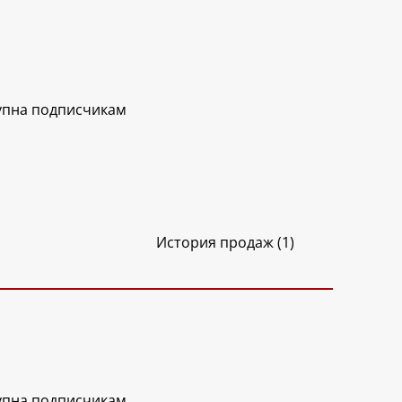
упна подписчикам
История продаж (1)
упна подписчикам