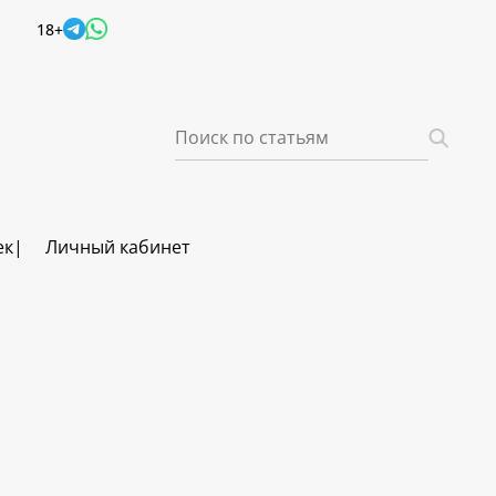
18+
ек
Личный кабинет