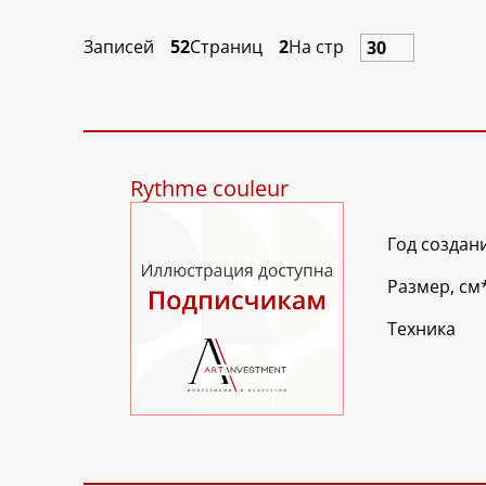
Записей
52
Страниц
2
На стр
Rythme couleur
Год создан
Размер, см
Техника