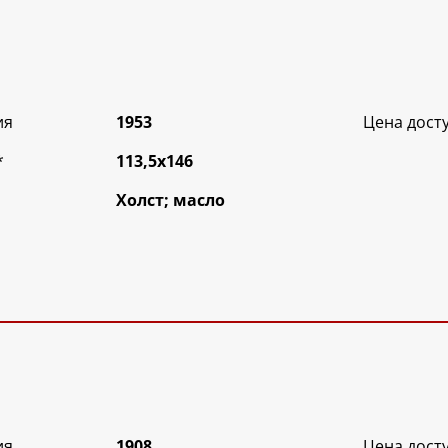
ия
1953
Цена дост
*
113,5х146
Холст; масло
ия
1908
Цена дост