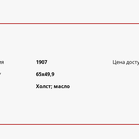
ия
1907
Цена дост
*
65х49,9
Холст; масло