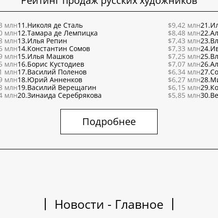
Рейтинг продаж русских художников
3 млн
11.
Николя де Сталь
$9,42 млн
21.
Ил
0 млн
12.
Тамара де Лемпицка
$8,48 млн
22.
Ал
8 млн
13.
Илья Репин
$7,43 млн
23.
В
6 млн
14.
Константин Сомов
$7,33 млн
24.
И
9 млн
15.
Илья Машков
$7,25 млн
25.
В
5 млн
16.
Борис Кустодиев
$7,07 млн
26.
Ал
1 млн
17.
Василий Поленов
$6,34 млн
27.
С
9 млн
18.
Юрий Анненков
$6,27 млн
28.
М
8 млн
19.
Василий Верещагин
$6,15 млн
29.
К
4 млн
20.
Зинаида Серебрякова
$5,85 млн
30.
Ве
Подробнее
Новости - Главное