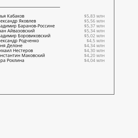
ья Кабаков
$5,83 млн
ександр Яковлев
$5,56 млн
ладимир Баранов-Россине
$5,37 млн
ван Айвазовский
$5,34 млн
ладимир Боровиковский
$5,02 млн
ександр Родченко
$4,5 млн
оня Делоне
$4,34 млн
ихаил Нестеров
$4,30 млн
онстантин Маковский
$4,20 млн
ра Рохлина
$4,04 млн