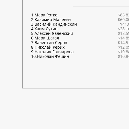
1.
Марк Ротко
$86,8
2.
Казимир Малевич
$60,0
3.
Василий Кандинский
$41,
4.
Хаим Сутин
$28,1
5.
Алексей Явленский
$18,5
6.
Марк Шагал
$14,8
7.
Валентин Серов
$14,5
8.
Николай Рерих
$12,0
9.
Наталия Гончарова
$10,8
10.
Николай Фешин
$10,8