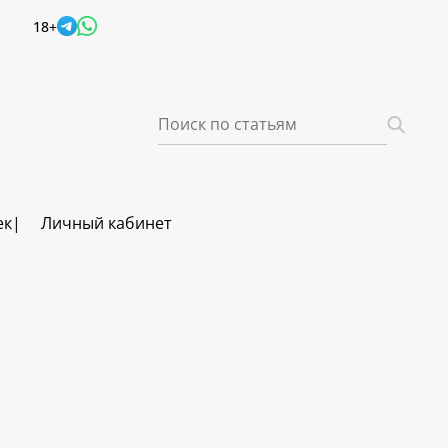
18+
ек
Личный кабинет