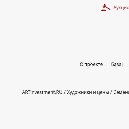
Аукци
О проекте
База
ART INVESTMENT
ARTinvestment.RU
Художники и цены
Семёно