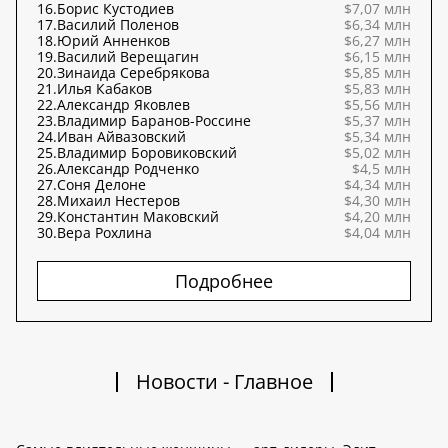
16.
Борис Кустодиев
$7,07 млн
17.
Василий Поленов
$6,34 млн
18.
Юрий Анненков
$6,27 млн
19.
Василий Верещагин
$6,15 млн
20.
Зинаида Серебрякова
$5,85 млн
21.
Илья Кабаков
$5,83 млн
22.
Александр Яковлев
$5,56 млн
23.
Владимир Баранов-Россине
$5,37 млн
24.
Иван Айвазовский
$5,34 млн
25.
Владимир Боровиковский
$5,02 млн
26.
Александр Родченко
$4,5 млн
27.
Соня Делоне
$4,34 млн
28.
Михаил Нестеров
$4,30 млн
29.
Константин Маковский
$4,20 млн
30.
Вера Рохлина
$4,04 млн
Подробнее
Новости - Главное