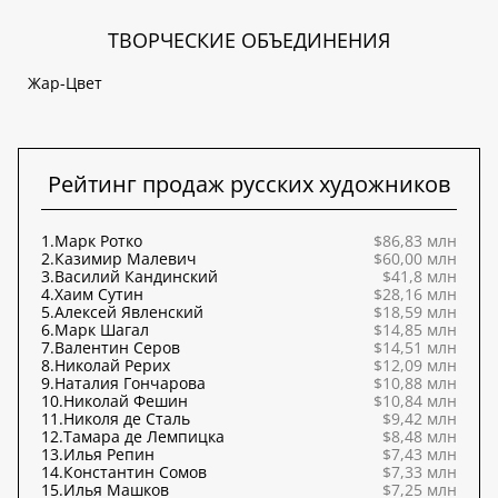
ТВОРЧЕСКИЕ ОБЪЕДИНЕНИЯ
Жар-Цвет
Рейтинг продаж русских художников
1.
Марк Ротко
$86,83 млн
2.
Казимир Малевич
$60,00 млн
3.
Василий Кандинский
$41,8 млн
4.
Хаим Сутин
$28,16 млн
5.
Алексей Явленский
$18,59 млн
6.
Марк Шагал
$14,85 млн
7.
Валентин Серов
$14,51 млн
8.
Николай Рерих
$12,09 млн
9.
Наталия Гончарова
$10,88 млн
10.
Николай Фешин
$10,84 млн
11.
Николя де Сталь
$9,42 млн
12.
Тамара де Лемпицка
$8,48 млн
13.
Илья Репин
$7,43 млн
14.
Константин Сомов
$7,33 млн
15.
Илья Машков
$7,25 млн