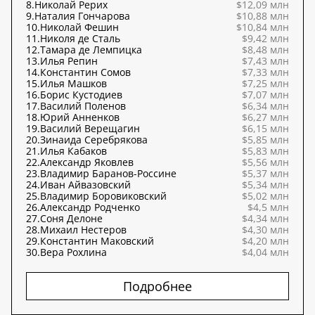
8.
Николай Рерих
$12,09 млн
9.
Наталия Гончарова
$10,88 млн
10.
Николай Фешин
$10,84 млн
11.
Николя де Сталь
$9,42 млн
12.
Тамара де Лемпицка
$8,48 млн
13.
Илья Репин
$7,43 млн
14.
Константин Сомов
$7,33 млн
15.
Илья Машков
$7,25 млн
16.
Борис Кустодиев
$7,07 млн
17.
Василий Поленов
$6,34 млн
18.
Юрий Анненков
$6,27 млн
19.
Василий Верещагин
$6,15 млн
20.
Зинаида Серебрякова
$5,85 млн
21.
Илья Кабаков
$5,83 млн
22.
Александр Яковлев
$5,56 млн
23.
Владимир Баранов-Россине
$5,37 млн
24.
Иван Айвазовский
$5,34 млн
25.
Владимир Боровиковский
$5,02 млн
26.
Александр Родченко
$4,5 млн
27.
Соня Делоне
$4,34 млн
28.
Михаил Нестеров
$4,30 млн
29.
Константин Маковский
$4,20 млн
30.
Вера Рохлина
$4,04 млн
Подробнее