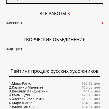
ВСЕ РАБОТЫ
3
Живопись
3
ТВОРЧЕСКИЕ ОБЪЕДИНЕНИЯ
Жар-Цвет
Рейтинг продаж русских художников
1.
Марк Ротко
$86,83 млн
2.
Казимир Малевич
$60,00 млн
3.
Василий Кандинский
$41,8 млн
4.
Хаим Сутин
$28,16 млн
5.
Алексей Явленский
$18,59 млн
6.
Марк Шагал
$14,85 млн
7.
Валентин Серов
$14,51 млн