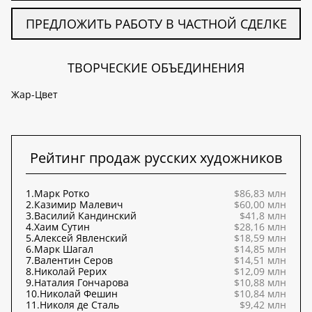
ПРЕДЛОЖИТЬ РАБОТУ В ЧАСТНОЙ СДЕЛКЕ
ТВОРЧЕСКИЕ ОБЪЕДИНЕНИЯ
Жар-Цвет
Рейтинг продаж русских художников
1.
Марк Ротко
$86,83 млн
2.
Казимир Малевич
$60,00 млн
3.
Василий Кандинский
$41,8 млн
4.
Хаим Сутин
$28,16 млн
5.
Алексей Явленский
$18,59 млн
6.
Марк Шагал
$14,85 млн
7.
Валентин Серов
$14,51 млн
8.
Николай Рерих
$12,09 млн
9.
Наталия Гончарова
$10,88 млн
10.
Николай Фешин
$10,84 млн
11.
Николя де Сталь
$9,42 млн