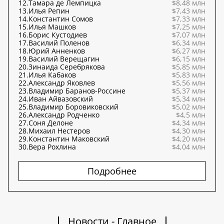
12.
Тамара де Лемпицка
$8,48 млн
13.
Илья Репин
$7,43 млн
14.
Константин Сомов
$7,33 млн
15.
Илья Машков
$7,25 млн
16.
Борис Кустодиев
$7,07 млн
17.
Василий Поленов
$6,34 млн
18.
Юрий Анненков
$6,27 млн
19.
Василий Верещагин
$6,15 млн
20.
Зинаида Серебрякова
$5,85 млн
21.
Илья Кабаков
$5,83 млн
22.
Александр Яковлев
$5,56 млн
23.
Владимир Баранов-Россине
$5,37 млн
24.
Иван Айвазовский
$5,34 млн
25.
Владимир Боровиковский
$5,02 млн
26.
Александр Родченко
$4,5 млн
27.
Соня Делоне
$4,34 млн
28.
Михаил Нестеров
$4,30 млн
29.
Константин Маковский
$4,20 млн
30.
Вера Рохлина
$4,04 млн
Подробнее
Новости - Главное