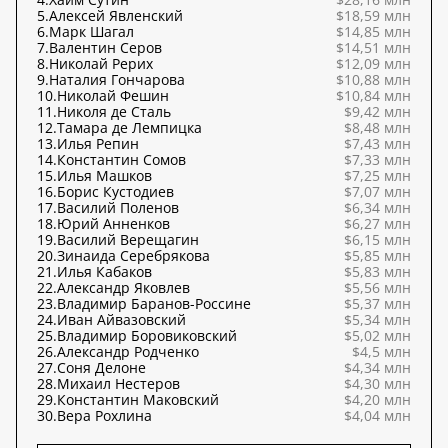
5.
Алексей Явленский
$18,59 млн
6.
Марк Шагал
$14,85 млн
7.
Валентин Серов
$14,51 млн
8.
Николай Рерих
$12,09 млн
9.
Наталия Гончарова
$10,88 млн
10.
Николай Фешин
$10,84 млн
11.
Николя де Сталь
$9,42 млн
12.
Тамара де Лемпицка
$8,48 млн
13.
Илья Репин
$7,43 млн
14.
Константин Сомов
$7,33 млн
15.
Илья Машков
$7,25 млн
16.
Борис Кустодиев
$7,07 млн
17.
Василий Поленов
$6,34 млн
18.
Юрий Анненков
$6,27 млн
19.
Василий Верещагин
$6,15 млн
20.
Зинаида Серебрякова
$5,85 млн
21.
Илья Кабаков
$5,83 млн
22.
Александр Яковлев
$5,56 млн
23.
Владимир Баранов-Россине
$5,37 млн
24.
Иван Айвазовский
$5,34 млн
25.
Владимир Боровиковский
$5,02 млн
26.
Александр Родченко
$4,5 млн
27.
Соня Делоне
$4,34 млн
28.
Михаил Нестеров
$4,30 млн
29.
Константин Маковский
$4,20 млн
30.
Вера Рохлина
$4,04 млн