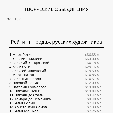
ТВОРЧЕСКИЕ ОБЪЕДИНЕНИЯ
Жар-Цвет
Рейтинг продаж русских художников
1.
Марк Ротко
$86,83 млн
2.
Казимир Малевич
$60,00 млн
3.
Василий Кандинский
$41,8 млн
4.
Хаим Сутин
$28,16 млн
5.
Алексей Явленский
$18,59 млн
6.
Марк Шагал
$14,85 млн
7.
Валентин Серов
$14,51 млн
8.
Николай Рерих
$12,09 млн
9.
Наталия Гончарова
$10,88 млн
10.
Николай Фешин
$10,84 млн
11.
Николя де Сталь
$9,42 млн
12.
Тамара де Лемпицка
$8,48 млн
13.
Илья Репин
$7,43 млн
14.
Константин Сомов
$7,33 млн
15.
Илья Машков
$7,25 млн