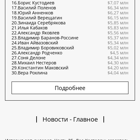
16.
Борис Кустодиев
$7,07 млн
17.
Василий Поленов
$6,34 млн
18.
Юрий Анненков
$6,27 млн
19.
Василий Верещагин
$6,15 млн
20.
Зинаида Серебрякова
$5,85 млн
21.
Илья Кабаков
$5,83 млн
22.
Александр Яковлев
$5,56 млн
23.
Владимир Баранов-Россине
$5,37 млн
24.
Иван Айвазовский
$5,34 млн
25.
Владимир Боровиковский
$5,02 млн
26.
Александр Родченко
$4,5 млн
27.
Соня Делоне
$4,34 млн
28.
Михаил Нестеров
$4,30 млн
29.
Константин Маковский
$4,20 млн
30.
Вера Рохлина
$4,04 млн
Подробнее
Новости - Главное