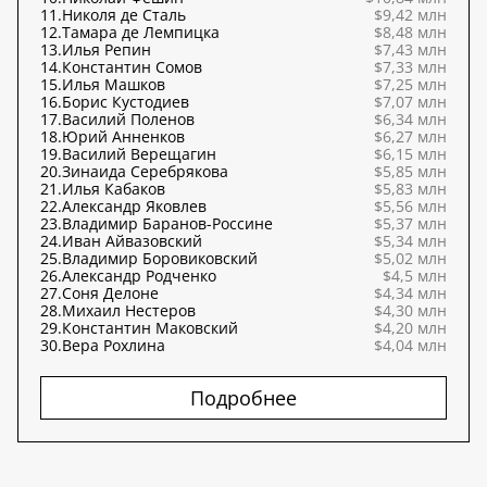
11.
Николя де Сталь
$9,42 млн
12.
Тамара де Лемпицка
$8,48 млн
13.
Илья Репин
$7,43 млн
14.
Константин Сомов
$7,33 млн
15.
Илья Машков
$7,25 млн
16.
Борис Кустодиев
$7,07 млн
17.
Василий Поленов
$6,34 млн
18.
Юрий Анненков
$6,27 млн
19.
Василий Верещагин
$6,15 млн
20.
Зинаида Серебрякова
$5,85 млн
21.
Илья Кабаков
$5,83 млн
22.
Александр Яковлев
$5,56 млн
23.
Владимир Баранов-Россине
$5,37 млн
24.
Иван Айвазовский
$5,34 млн
25.
Владимир Боровиковский
$5,02 млн
26.
Александр Родченко
$4,5 млн
27.
Соня Делоне
$4,34 млн
28.
Михаил Нестеров
$4,30 млн
29.
Константин Маковский
$4,20 млн
30.
Вера Рохлина
$4,04 млн
Подробнее