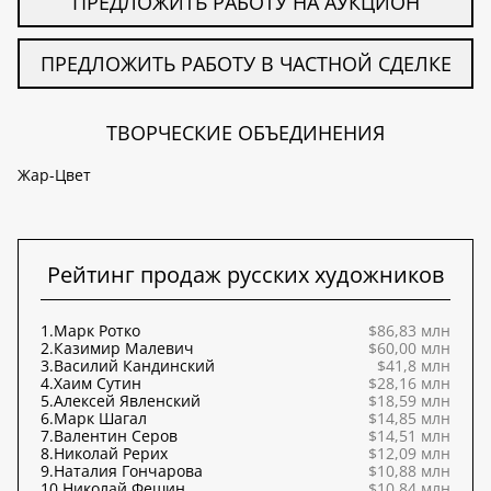
ПРЕДЛОЖИТЬ РАБОТУ НА АУКЦИОН
ПРЕДЛОЖИТЬ РАБОТУ В ЧАСТНОЙ СДЕЛКЕ
ТВОРЧЕСКИЕ ОБЪЕДИНЕНИЯ
Жар-Цвет
Рейтинг продаж русских художников
1.
Марк Ротко
$86,83 млн
2.
Казимир Малевич
$60,00 млн
3.
Василий Кандинский
$41,8 млн
4.
Хаим Сутин
$28,16 млн
5.
Алексей Явленский
$18,59 млн
6.
Марк Шагал
$14,85 млн
7.
Валентин Серов
$14,51 млн
8.
Николай Рерих
$12,09 млн
9.
Наталия Гончарова
$10,88 млн
10.
Николай Фешин
$10,84 млн