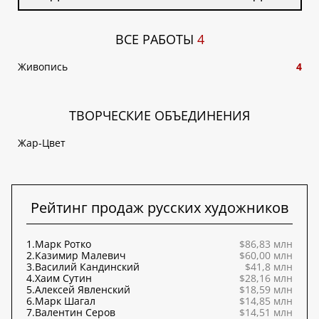
ВСЕ РАБОТЫ
4
Живопись
4
ТВОРЧЕСКИЕ ОБЪЕДИНЕНИЯ
Жар-Цвет
Рейтинг продаж русских художников
1.
Марк Ротко
$86,83 млн
2.
Казимир Малевич
$60,00 млн
3.
Василий Кандинский
$41,8 млн
4.
Хаим Сутин
$28,16 млн
5.
Алексей Явленский
$18,59 млн
6.
Марк Шагал
$14,85 млн
7.
Валентин Серов
$14,51 млн