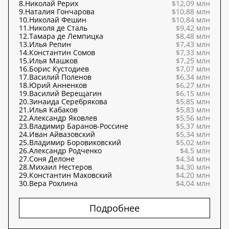
8.
Николай Рерих
$12,09 млн
9.
Наталия Гончарова
$10,88 млн
10.
Николай Фешин
$10,84 млн
11.
Николя де Сталь
$9,42 млн
12.
Тамара де Лемпицка
$8,48 млн
13.
Илья Репин
$7,43 млн
14.
Константин Сомов
$7,33 млн
15.
Илья Машков
$7,25 млн
16.
Борис Кустодиев
$7,07 млн
17.
Василий Поленов
$6,34 млн
18.
Юрий Анненков
$6,27 млн
19.
Василий Верещагин
$6,15 млн
20.
Зинаида Серебрякова
$5,85 млн
21.
Илья Кабаков
$5,83 млн
22.
Александр Яковлев
$5,56 млн
23.
Владимир Баранов-Россине
$5,37 млн
24.
Иван Айвазовский
$5,34 млн
25.
Владимир Боровиковский
$5,02 млн
26.
Александр Родченко
$4,5 млн
27.
Соня Делоне
$4,34 млн
28.
Михаил Нестеров
$4,30 млн
29.
Константин Маковский
$4,20 млн
30.
Вера Рохлина
$4,04 млн
Подробнее