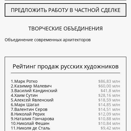
ПРЕДЛОЖИТЬ РАБОТУ В ЧАСТНОЙ СДЕЛКЕ
ТВОРЧЕСКИЕ ОБЪЕДИНЕНИЯ
Объединение современных архитекторов
Рейтинг продаж русских художников
1.
Марк Ротко
$86,83 млн
2.
Казимир Малевич
$60,00 млн
3.
Василий Кандинский
$41,8 млн
4.
Хаим Сутин
$28,16 млн
5.
Алексей Явленский
$18,59 млн
6.
Марк Шагал
$14,85 млн
7.
Валентин Серов
$14,51 млн
8.
Николай Рерих
$12,09 млн
9.
Наталия Гончарова
$10,88 млн
10.
Николай Фешин
$10,84 млн
11.
Николя де Сталь
$9,42 млн