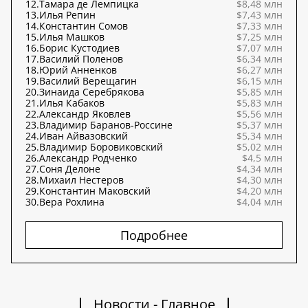
12.
Тамара де Лемпицка
$8,48 млн
13.
Илья Репин
$7,43 млн
14.
Константин Сомов
$7,33 млн
15.
Илья Машков
$7,25 млн
16.
Борис Кустодиев
$7,07 млн
17.
Василий Поленов
$6,34 млн
18.
Юрий Анненков
$6,27 млн
19.
Василий Верещагин
$6,15 млн
20.
Зинаида Серебрякова
$5,85 млн
21.
Илья Кабаков
$5,83 млн
22.
Александр Яковлев
$5,56 млн
23.
Владимир Баранов-Россине
$5,37 млн
24.
Иван Айвазовский
$5,34 млн
25.
Владимир Боровиковский
$5,02 млн
26.
Александр Родченко
$4,5 млн
27.
Соня Делоне
$4,34 млн
28.
Михаил Нестеров
$4,30 млн
29.
Константин Маковский
$4,20 млн
30.
Вера Рохлина
$4,04 млн
Подробнее
Новости - Главное