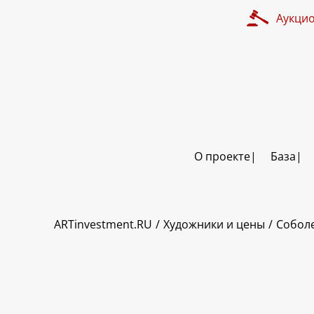
Аукци
О проекте
База
ART INVESTMENT
ARTinvestment.RU
Художники и цены
Собол