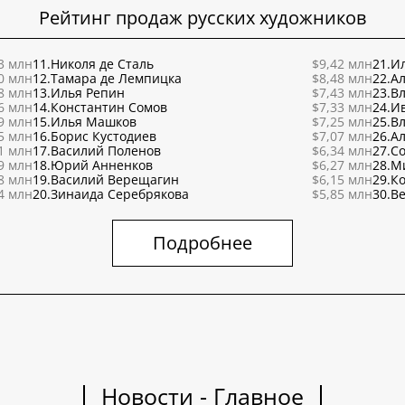
Рейтинг продаж русских художников
3 млн
11.
Николя де Сталь
$9,42 млн
21.
Ил
0 млн
12.
Тамара де Лемпицка
$8,48 млн
22.
Ал
8 млн
13.
Илья Репин
$7,43 млн
23.
В
6 млн
14.
Константин Сомов
$7,33 млн
24.
И
9 млн
15.
Илья Машков
$7,25 млн
25.
В
5 млн
16.
Борис Кустодиев
$7,07 млн
26.
Ал
1 млн
17.
Василий Поленов
$6,34 млн
27.
С
9 млн
18.
Юрий Анненков
$6,27 млн
28.
М
8 млн
19.
Василий Верещагин
$6,15 млн
29.
К
4 млн
20.
Зинаида Серебрякова
$5,85 млн
30.
Ве
Подробнее
Новости - Главное