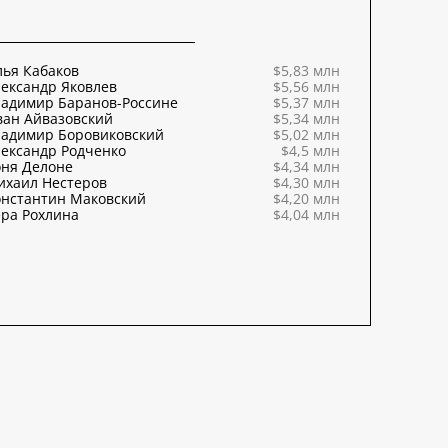
ья Кабаков
$5,83 млн
ександр Яковлев
$5,56 млн
ладимир Баранов-Россине
$5,37 млн
ван Айвазовский
$5,34 млн
ладимир Боровиковский
$5,02 млн
ександр Родченко
$4,5 млн
оня Делоне
$4,34 млн
ихаил Нестеров
$4,30 млн
онстантин Маковский
$4,20 млн
ра Рохлина
$4,04 млн