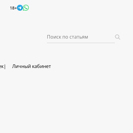
18+
ек
Личный кабинет