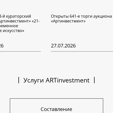
8-й кураторский
Открыты 641-е торги аукциона
Артинвестмент» «21-
«Артинвестмент»
временное
е искусство»
26
27.07.2026
Услуги ARTinvestment
Составление