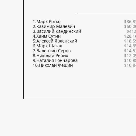
1.
Марк Ротко
$86,8
2.
Казимир Малевич
$60,0
3.
Василий Кандинский
$41,
4.
Хаим Сутин
$28,1
5.
Алексей Явленский
$18,5
6.
Марк Шагал
$14,8
7.
Валентин Серов
$14,5
8.
Николай Рерих
$12,0
9.
Наталия Гончарова
$10,8
10.
Николай Фешин
$10,8