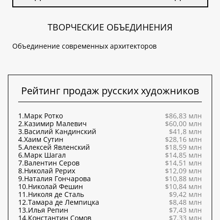
ТВОРЧЕСКИЕ ОБЪЕДИНЕНИЯ
Объединение современных архитекторов
Рейтинг продаж русских художников
1.
Марк Ротко
$86,83 млн
2.
Казимир Малевич
$60,00 млн
3.
Василий Кандинский
$41,8 млн
4.
Хаим Сутин
$28,16 млн
5.
Алексей Явленский
$18,59 млн
6.
Марк Шагал
$14,85 млн
7.
Валентин Серов
$14,51 млн
8.
Николай Рерих
$12,09 млн
9.
Наталия Гончарова
$10,88 млн
10.
Николай Фешин
$10,84 млн
11.
Николя де Сталь
$9,42 млн
12.
Тамара де Лемпицка
$8,48 млн
13.
Илья Репин
$7,43 млн
14.
Константин Сомов
$7,33 млн