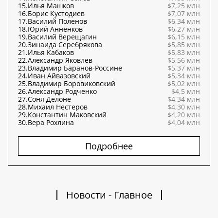
15.
Илья Машков
$7,25 млн
16.
Борис Кустодиев
$7,07 млн
17.
Василий Поленов
$6,34 млн
18.
Юрий Анненков
$6,27 млн
19.
Василий Верещагин
$6,15 млн
20.
Зинаида Серебрякова
$5,85 млн
21.
Илья Кабаков
$5,83 млн
22.
Александр Яковлев
$5,56 млн
23.
Владимир Баранов-Россине
$5,37 млн
24.
Иван Айвазовский
$5,34 млн
25.
Владимир Боровиковский
$5,02 млн
26.
Александр Родченко
$4,5 млн
27.
Соня Делоне
$4,34 млн
28.
Михаил Нестеров
$4,30 млн
29.
Константин Маковский
$4,20 млн
30.
Вера Рохлина
$4,04 млн
Подробнее
Новости - Главное