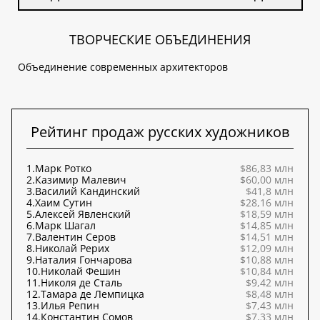
ТВОРЧЕСКИЕ ОБЪЕДИНЕНИЯ
Объединение современных архитекторов
Рейтинг продаж русских художников
1.
Марк Ротко
$86,83 млн
2.
Казимир Малевич
$60,00 млн
3.
Василий Кандинский
$41,8 млн
4.
Хаим Сутин
$28,16 млн
5.
Алексей Явленский
$18,59 млн
6.
Марк Шагал
$14,85 млн
7.
Валентин Серов
$14,51 млн
8.
Николай Рерих
$12,09 млн
9.
Наталия Гончарова
$10,88 млн
10.
Николай Фешин
$10,84 млн
11.
Николя де Сталь
$9,42 млн
12.
Тамара де Лемпицка
$8,48 млн
13.
Илья Репин
$7,43 млн
14.
Константин Сомов
$7,33 млн