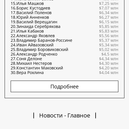
15.
Илья Машков
$7,25 млн
16.
Борис Кустодиев
$7,07 млн
17.
Василий Поленов
$6,34 млн
18.
Юрий Анненков
$6,27 млн
19.
Василий Верещагин
$6,15 млн
20.
Зинаида Серебрякова
$5,85 млн
21.
Илья Кабаков
$5,83 млн
22.
Александр Яковлев
$5,56 млн
23.
Владимир Баранов-Россине
$5,37 млн
24.
Иван Айвазовский
$5,34 млн
25.
Владимир Боровиковский
$5,02 млн
26.
Александр Родченко
$4,5 млн
27.
Соня Делоне
$4,34 млн
28.
Михаил Нестеров
$4,30 млн
29.
Константин Маковский
$4,20 млн
30.
Вера Рохлина
$4,04 млн
Подробнее
Новости - Главное