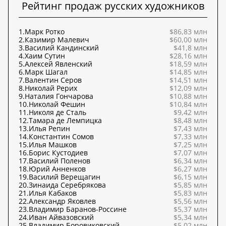
Рейтинг продаж русских художников
1.
Марк Ротко
$86,83 млн
2.
Казимир Малевич
$60,00 млн
3.
Василий Кандинский
$41,8 млн
4.
Хаим Сутин
$28,16 млн
5.
Алексей Явленский
$18,59 млн
6.
Марк Шагал
$14,85 млн
7.
Валентин Серов
$14,51 млн
8.
Николай Рерих
$12,09 млн
9.
Наталия Гончарова
$10,88 млн
10.
Николай Фешин
$10,84 млн
11.
Николя де Сталь
$9,42 млн
12.
Тамара де Лемпицка
$8,48 млн
13.
Илья Репин
$7,43 млн
14.
Константин Сомов
$7,33 млн
15.
Илья Машков
$7,25 млн
16.
Борис Кустодиев
$7,07 млн
17.
Василий Поленов
$6,34 млн
18.
Юрий Анненков
$6,27 млн
19.
Василий Верещагин
$6,15 млн
20.
Зинаида Серебрякова
$5,85 млн
21.
Илья Кабаков
$5,83 млн
22.
Александр Яковлев
$5,56 млн
23.
Владимир Баранов-Россине
$5,37 млн
24.
Иван Айвазовский
$5,34 млн
25.
Владимир Боровиковский
$5,02 млн