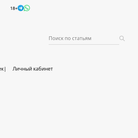
18+
ек
Личный кабинет