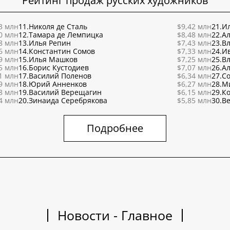
Рейтинг продаж русских художников
3 млн
11.
Николя де Сталь
$9,42 млн
21.
Ил
0 млн
12.
Тамара де Лемпицка
$8,48 млн
22.
Ал
8 млн
13.
Илья Репин
$7,43 млн
23.
В
6 млн
14.
Константин Сомов
$7,33 млн
24.
И
9 млн
15.
Илья Машков
$7,25 млн
25.
В
5 млн
16.
Борис Кустодиев
$7,07 млн
26.
Ал
1 млн
17.
Василий Поленов
$6,34 млн
27.
С
9 млн
18.
Юрий Анненков
$6,27 млн
28.
М
8 млн
19.
Василий Верещагин
$6,15 млн
29.
К
4 млн
20.
Зинаида Серебрякова
$5,85 млн
30.
Ве
Подробнее
Новости - Главное