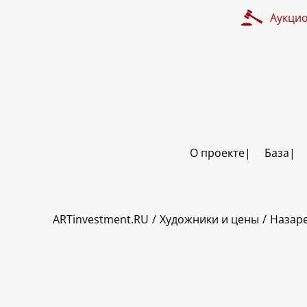
Аукци
О проекте
База
ART INVESTMENT
ARTinvestment.RU
Художники и цены
Назаре