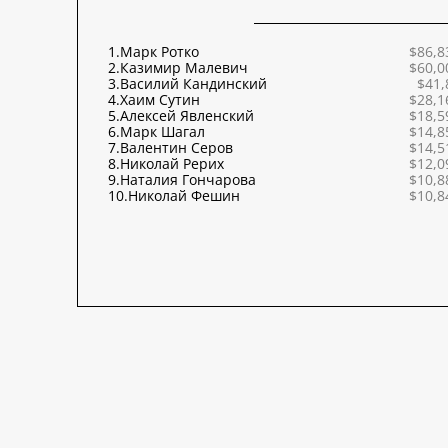
1.
Марк Ротко
$86,8
2.
Казимир Малевич
$60,0
3.
Василий Кандинский
$41,
4.
Хаим Сутин
$28,1
5.
Алексей Явленский
$18,5
6.
Марк Шагал
$14,8
7.
Валентин Серов
$14,5
8.
Николай Рерих
$12,0
9.
Наталия Гончарова
$10,8
10.
Николай Фешин
$10,8