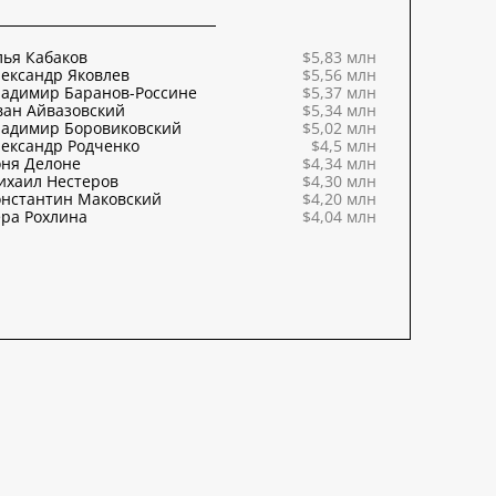
ья Кабаков
$5,83 млн
ександр Яковлев
$5,56 млн
ладимир Баранов-Россине
$5,37 млн
ван Айвазовский
$5,34 млн
ладимир Боровиковский
$5,02 млн
ександр Родченко
$4,5 млн
оня Делоне
$4,34 млн
ихаил Нестеров
$4,30 млн
онстантин Маковский
$4,20 млн
ра Рохлина
$4,04 млн