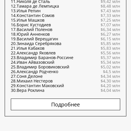
11.
Николя де Сталь
$9,42 млн
12.
Тамара де Лемпицка
$8,48 млн
13.
Илья Репин
$7,43 млн
14.
Константин Сомов
$7,33 млн
15.
Илья Машков
$7,25 млн
16.
Борис Кустодиев
$7,07 млн
17.
Василий Поленов
$6,34 млн
18.
Юрий Анненков
$6,27 млн
19.
Василий Верещагин
$6,15 млн
20.
Зинаида Серебрякова
$5,85 млн
21.
Илья Кабаков
$5,83 млн
22.
Александр Яковлев
$5,56 млн
23.
Владимир Баранов-Россине
$5,37 млн
24.
Иван Айвазовский
$5,34 млн
25.
Владимир Боровиковский
$5,02 млн
26.
Александр Родченко
$4,5 млн
27.
Соня Делоне
$4,34 млн
28.
Михаил Нестеров
$4,30 млн
29.
Константин Маковский
$4,20 млн
30.
Вера Рохлина
$4,04 млн
Подробнее