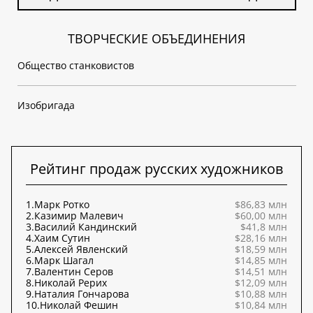
ТВОРЧЕСКИЕ ОБЪЕДИНЕНИЯ
Общество станковистов
Изобригада
Рейтинг продаж русских художников
1.
Марк Ротко
$86,83 млн
2.
Казимир Малевич
$60,00 млн
3.
Василий Кандинский
$41,8 млн
4.
Хаим Сутин
$28,16 млн
5.
Алексей Явленский
$18,59 млн
6.
Марк Шагал
$14,85 млн
7.
Валентин Серов
$14,51 млн
8.
Николай Рерих
$12,09 млн
9.
Наталия Гончарова
$10,88 млн
10.
Николай Фешин
$10,84 млн