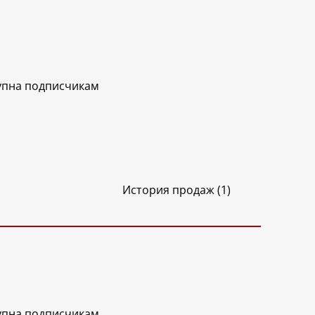
упна подписчикам
История продаж (1)
упна подписчикам