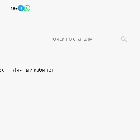
18+
ек
Личный кабинет