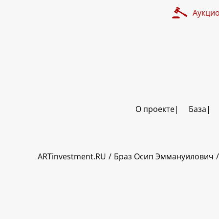
Аукци
О проекте
База
ART INVESTMENT
ARTinvestment.RU
Браз Осип Эммануилович