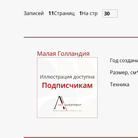
Записей
11
Страниц
1
На стр
Малая Голландия
Год создан
Размер, см
Техника