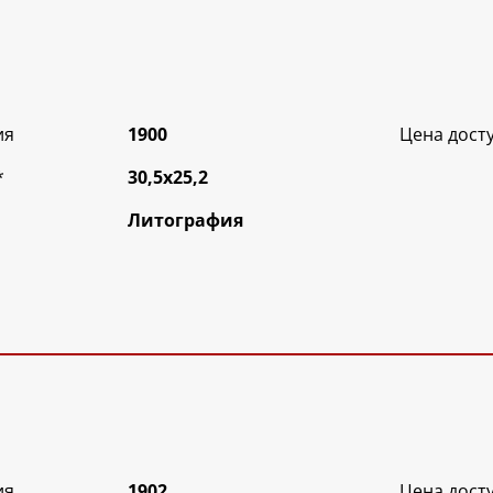
ия
1900
Цена дост
*
30,5х25,2
Литография
ия
1902
Цена дост