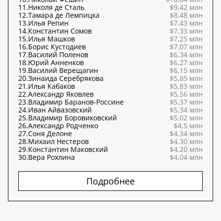
11.
Николя де Сталь
$9,42 млн
12.
Тамара де Лемпицка
$8,48 млн
13.
Илья Репин
$7,43 млн
14.
Константин Сомов
$7,33 млн
15.
Илья Машков
$7,25 млн
16.
Борис Кустодиев
$7,07 млн
17.
Василий Поленов
$6,34 млн
18.
Юрий Анненков
$6,27 млн
19.
Василий Верещагин
$6,15 млн
20.
Зинаида Серебрякова
$5,85 млн
21.
Илья Кабаков
$5,83 млн
22.
Александр Яковлев
$5,56 млн
23.
Владимир Баранов-Россине
$5,37 млн
24.
Иван Айвазовский
$5,34 млн
25.
Владимир Боровиковский
$5,02 млн
26.
Александр Родченко
$4,5 млн
27.
Соня Делоне
$4,34 млн
28.
Михаил Нестеров
$4,30 млн
29.
Константин Маковский
$4,20 млн
30.
Вера Рохлина
$4,04 млн
Подробнее