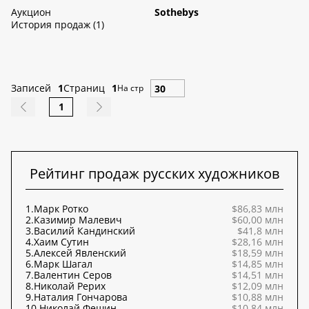
Аукцион
Sothebys
История продаж (1)
Записей
1
Страниц
1
На стр
1
Рейтинг продаж русских художников
1.
Марк Ротко
$86,83 млн
2.
Казимир Малевич
$60,00 млн
3.
Василий Кандинский
$41,8 млн
4.
Хаим Сутин
$28,16 млн
5.
Алексей Явленский
$18,59 млн
6.
Марк Шагал
$14,85 млн
7.
Валентин Серов
$14,51 млн
8.
Николай Рерих
$12,09 млн
9.
Наталия Гончарова
$10,88 млн
10.
Николай Фешин
$10,84 млн