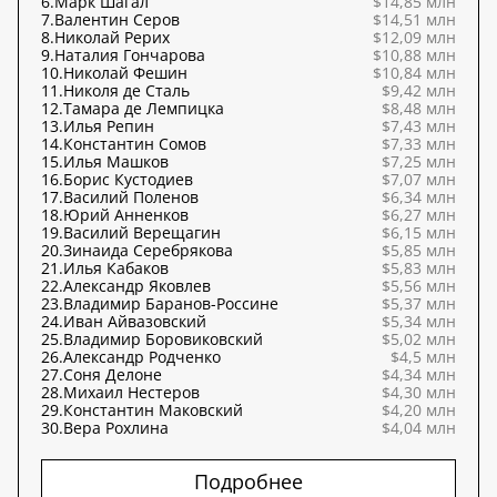
6.
Марк Шагал
$14,85 млн
7.
Валентин Серов
$14,51 млн
8.
Николай Рерих
$12,09 млн
9.
Наталия Гончарова
$10,88 млн
10.
Николай Фешин
$10,84 млн
11.
Николя де Сталь
$9,42 млн
12.
Тамара де Лемпицка
$8,48 млн
13.
Илья Репин
$7,43 млн
14.
Константин Сомов
$7,33 млн
15.
Илья Машков
$7,25 млн
16.
Борис Кустодиев
$7,07 млн
17.
Василий Поленов
$6,34 млн
18.
Юрий Анненков
$6,27 млн
19.
Василий Верещагин
$6,15 млн
20.
Зинаида Серебрякова
$5,85 млн
21.
Илья Кабаков
$5,83 млн
22.
Александр Яковлев
$5,56 млн
23.
Владимир Баранов-Россине
$5,37 млн
24.
Иван Айвазовский
$5,34 млн
25.
Владимир Боровиковский
$5,02 млн
26.
Александр Родченко
$4,5 млн
27.
Соня Делоне
$4,34 млн
28.
Михаил Нестеров
$4,30 млн
29.
Константин Маковский
$4,20 млн
30.
Вера Рохлина
$4,04 млн
Подробнее