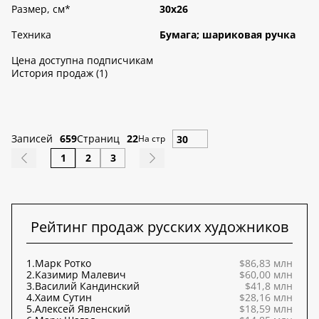
Размер, см
*
30х26
Техника
Бумага; шариковая ручка
Цена доступна подписчикам
История продаж (1)
Записей
659
Страниц
22
На стр
1
2
3
Рейтинг продаж русских художников
1.
Марк Ротко
$86,83 млн
2.
Казимир Малевич
$60,00 млн
3.
Василий Кандинский
$41,8 млн
4.
Хаим Сутин
$28,16 млн
5.
Алексей Явленский
$18,59 млн