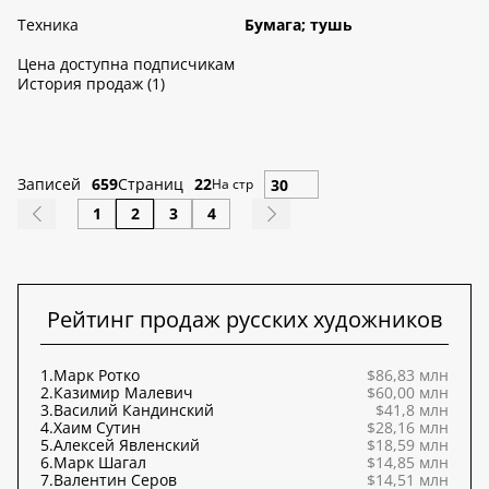
Техника
Бумага; тушь
Цена доступна подписчикам
История продаж (1)
Записей
659
Страниц
22
На стр
1
2
3
4
Рейтинг продаж русских художников
1.
Марк Ротко
$86,83 млн
2.
Казимир Малевич
$60,00 млн
3.
Василий Кандинский
$41,8 млн
4.
Хаим Сутин
$28,16 млн
5.
Алексей Явленский
$18,59 млн
6.
Марк Шагал
$14,85 млн
7.
Валентин Серов
$14,51 млн