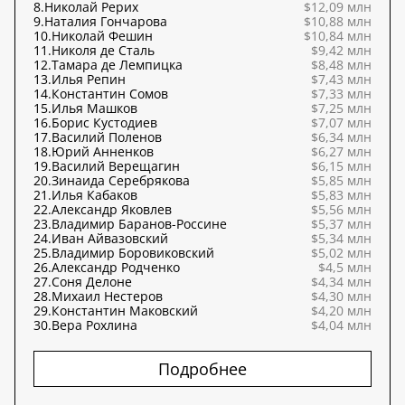
8.
Николай Рерих
$12,09 млн
9.
Наталия Гончарова
$10,88 млн
10.
Николай Фешин
$10,84 млн
11.
Николя де Сталь
$9,42 млн
12.
Тамара де Лемпицка
$8,48 млн
13.
Илья Репин
$7,43 млн
14.
Константин Сомов
$7,33 млн
15.
Илья Машков
$7,25 млн
16.
Борис Кустодиев
$7,07 млн
17.
Василий Поленов
$6,34 млн
18.
Юрий Анненков
$6,27 млн
19.
Василий Верещагин
$6,15 млн
20.
Зинаида Серебрякова
$5,85 млн
21.
Илья Кабаков
$5,83 млн
22.
Александр Яковлев
$5,56 млн
23.
Владимир Баранов-Россине
$5,37 млн
24.
Иван Айвазовский
$5,34 млн
25.
Владимир Боровиковский
$5,02 млн
26.
Александр Родченко
$4,5 млн
27.
Соня Делоне
$4,34 млн
28.
Михаил Нестеров
$4,30 млн
29.
Константин Маковский
$4,20 млн
30.
Вера Рохлина
$4,04 млн
Подробнее