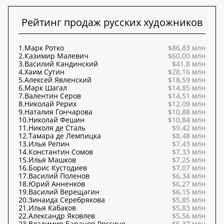
Рейтинг продаж русских художников
1.
Марк Ротко
$86,83 млн
2.
Казимир Малевич
$60,00 млн
3.
Василий Кандинский
$41,8 млн
4.
Хаим Сутин
$28,16 млн
5.
Алексей Явленский
$18,59 млн
6.
Марк Шагал
$14,85 млн
7.
Валентин Серов
$14,51 млн
8.
Николай Рерих
$12,09 млн
9.
Наталия Гончарова
$10,88 млн
10.
Николай Фешин
$10,84 млн
11.
Николя де Сталь
$9,42 млн
12.
Тамара де Лемпицка
$8,48 млн
13.
Илья Репин
$7,43 млн
14.
Константин Сомов
$7,33 млн
15.
Илья Машков
$7,25 млн
16.
Борис Кустодиев
$7,07 млн
17.
Василий Поленов
$6,34 млн
18.
Юрий Анненков
$6,27 млн
19.
Василий Верещагин
$6,15 млн
20.
Зинаида Серебрякова
$5,85 млн
21.
Илья Кабаков
$5,83 млн
22.
Александр Яковлев
$5,56 млн
23.
Владимир Баранов-Россине
$5,37 млн