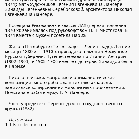
1874); мать художников Евгения Евгеньевича Лансере,
Зинаиды Евгеньевны Серебряковой, архитектора Николая
Евгеньевича Лансере.
Посещала Рисовальные классы ИАХ (первая половина
1870-х); занималась под руководством П. П. Чистякова. В
1874 вместе с мужем посетила Париж.
Жила в Петербурге (Петрограде — Ленинграде). Летние
месяцы 1880-х — 1910-х проводила в имении Нескучное
Курской губернии. Путешествовала по Италии, Австрии
(1902–1903); в 1905–1906 вместе с дочерью Зинаидой была
в Париже.
Писала пейзажи, жанровые и анималистические
композиции; много работала в технике акварели;
занималась копированием живописных произведений.
Помогала в работе мужу, Е. А. Лансере.
Член-учредитель Первого дамского художественного
кружка (1882).
Источники
:
1.
bls-collection.com