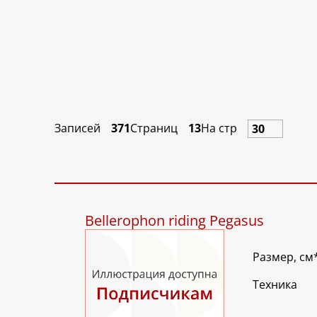
Записей
371
Страниц
13
На стр
Bellerophon riding Pegasus
Размер, см
Техника