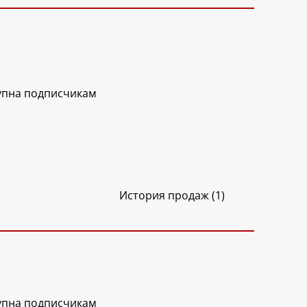
упна подписчикам
История продаж (1)
упна подписчикам