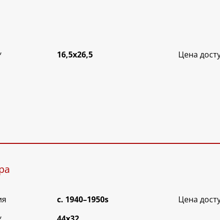
*
16,5х26,5
Цена дост
ра
ия
c. 1940–1950s
Цена дост
*
44х32