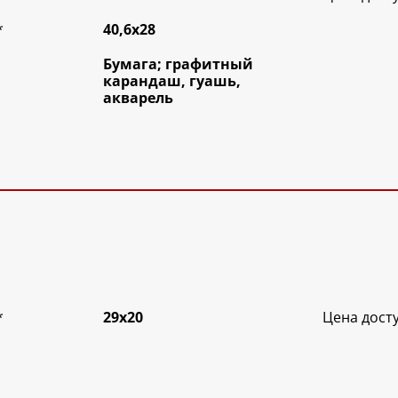
*
40,6х28
Бумага; графитный
карандаш, гуашь,
акварель
*
29х20
Цена дост