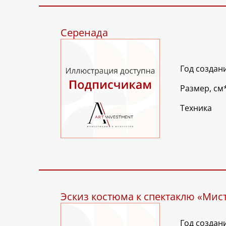
Серенада
Год создан
Размер, см
Техника
Эскиз костюма к спектаклю «Мис
Год создан