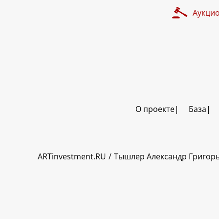
Аукци
О проекте
База
ART INVESTMENT
ARTinvestment.RU
Тышлер Александр Григор