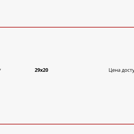
*
29х20
Цена дост