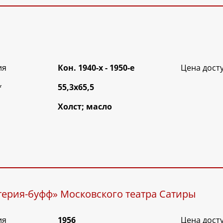
ия
Кон. 1940-х - 1950-е
Цена дост
*
55,3х65,5
Холст; масло
терия-буфф» Московского театра Сатиры
ия
1956
Цена дост