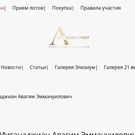
он
Прием лотов
Покупка
Правила участия
Новости
Статьи
Галерея Элизиум
Галерея 21 в
аджиан Авагим Эммануилович
Миганаджиан Авагим Эммануилови