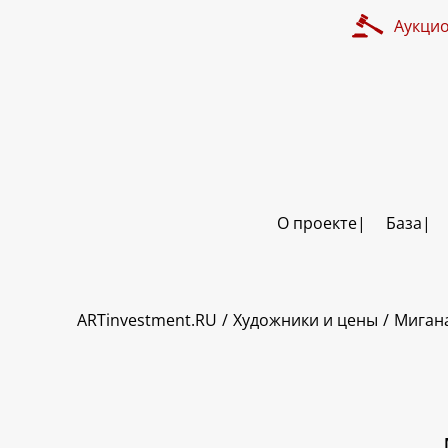
Аукци
О проекте
База
ART INVESTMENT
ARTinvestment.RU
Художники и цены
Миган