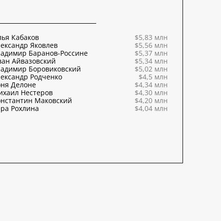
ья Кабаков
$5,83 млн
ександр Яковлев
$5,56 млн
ладимир Баранов-Россине
$5,37 млн
ван Айвазовский
$5,34 млн
ладимир Боровиковский
$5,02 млн
ександр Родченко
$4,5 млн
оня Делоне
$4,34 млн
ихаил Нестеров
$4,30 млн
онстантин Маковский
$4,20 млн
ра Рохлина
$4,04 млн