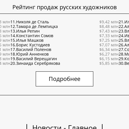
Рейтинг продаж русских художников
3 млн
11.
Николя де Сталь
$9,42 млн
21.
Ил
0 млн
12.
Тамара де Лемпицка
$8,48 млн
22.
Ал
8 млн
13.
Илья Репин
$7,43 млн
23.
В
6 млн
14.
Константин Сомов
$7,33 млн
24.
И
9 млн
15.
Илья Машков
$7,25 млн
25.
В
5 млн
16.
Борис Кустодиев
$7,07 млн
26.
Ал
1 млн
17.
Василий Поленов
$6,34 млн
27.
С
9 млн
18.
Юрий Анненков
$6,27 млн
28.
М
8 млн
19.
Василий Верещагин
$6,15 млн
29.
К
4 млн
20.
Зинаида Серебрякова
$5,85 млн
30.
Ве
Подробнее
Новости - Главное