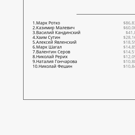
1.
Марк Ротко
$86,8
2.
Казимир Малевич
$60,0
3.
Василий Кандинский
$41,
4.
Хаим Сутин
$28,1
5.
Алексей Явленский
$18,5
6.
Марк Шагал
$14,8
7.
Валентин Серов
$14,5
8.
Николай Рерих
$12,0
9.
Наталия Гончарова
$10,8
10.
Николай Фешин
$10,8