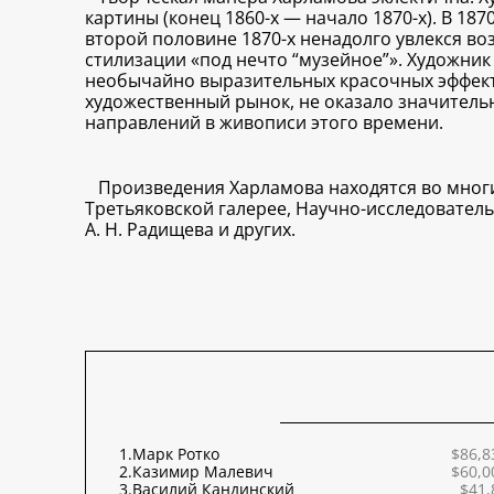
картины (конец 1860-х — начало 1870-х). В 187
второй половине 1870-х ненадолго увлекся во
стилизации «под нечто “музейное”». Художник
необычайно выразительных красочных эффекто
художественный рынок, не оказало значительно
направлений в живописи этого времени.
Произведения Харламова находятся во многи
Третьяковской галерее, Научно-исследовател
А. Н. Радищева и других.
1.
Марк Ротко
$86,8
2.
Казимир Малевич
$60,0
3.
Василий Кандинский
$41,