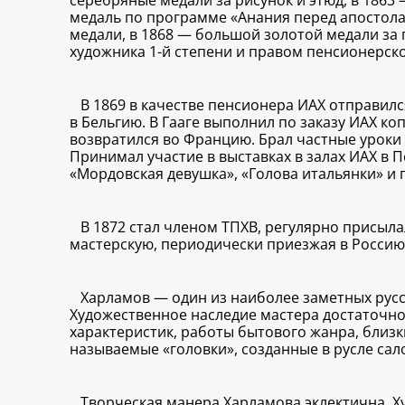
серебряные медали за рисунок и этюд, в 1863
медаль по программе «Анания перед апостолам
медали, в 1868 — большой золотой медали за 
художника 1-й степени и правом пенсионерско
В 1869 в качестве пенсионера ИАХ отправилс
в Бельгию. В Гааге выполнил по заказу ИАХ к
возвратился во Францию. Брал частные уроки 
Принимал участие в выставках в залах ИАХ в 
«Мордовская девушка», «Голова итальянки» и 
В 1872 стал членом ТПХВ, регулярно присыл
мастерскую, периодически приезжая в Россию
Харламов — один из наиболее заметных русск
Художественное наследие мастера достаточно
характеристик, работы бытового жанра, близ
называемые «головки», созданные в русле са
Творческая манера Харламова эклектична. Х