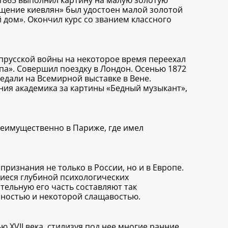
 1865 выполнил картину на малую золотую
ещение киевлян» был удостоен малой золотой
 дом». Окончил курс со званием классного
о-прусской войны на некоторое время переехал
па». Совершил поездку в Лондон. Осенью 1872
едали на Всемирной выставке в Вене.
ания академика за картины «Бедный музыкант»,
реимущественно в Париже, где имел
ризнания не только в России, но и в Европе.
иеся глубиной психологических
тельную его часть составляют так
зностью и некоторой слащавостью.
 XVII века, стилизуя под нее многие ранние