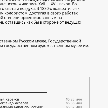
льянской живописи XVII — XVIII веков. Во
света и воздуха. В 1880-х возвратился к
м колористом, достигая в своих работах
ной степени ориентированным на
в, оставшись как бы в стороне от ведущих
рственном Русском музее, Государственной
ом государственном художественном музее им.
ья Кабаков
$5,83 млн
ександр Яковлев
$5,56 млн
ладимир Баранов-Россине
$5,37 млн