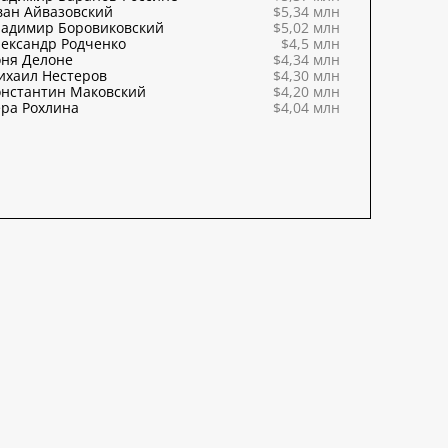
ван Айвазовский
$5,34 млн
ладимир Боровиковский
$5,02 млн
ександр Родченко
$4,5 млн
оня Делоне
$4,34 млн
ихаил Нестеров
$4,30 млн
онстантин Маковский
$4,20 млн
ра Рохлина
$4,04 млн