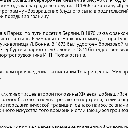
 — две большие серебряные медали за рисунок и этюд. В
и», однако награды не получил. В 1866 за картину «Кр
программу «Возвращение блудного сына в родительский
й поездки за границу.
я в Париж, по пути посетил Берлин. В 1870 из-за франк
опию с картины Рембрандта «Урок анатомии доктора Туль
у живописца Л. Бонна. В 1873 был удостоен бронзовой м
Петербурге и парижском Салоне. В 1874 был удостоен зв
портрет художника И. П. Пожалостина.
ал свои произведения на выставки Товарищества. Жил п
.
их живописцев второй половины XIX века, добившийся п
 разнообразно: в нем встречаются портреты, отличающ
кие передвижнической традиции, однако наиболее значи
лонного искусства того времени и отличающиеся грацио
удожник прошел через увлечение голландской живописью