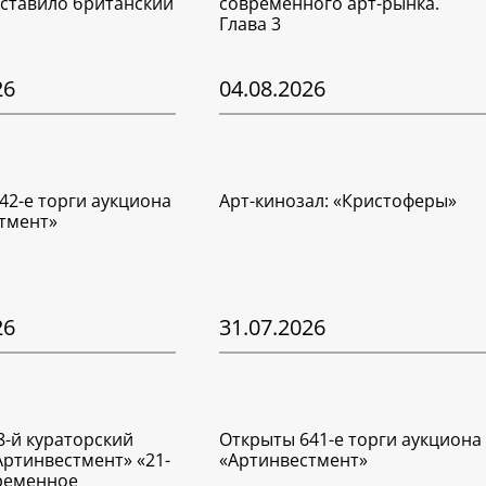
ставило британский
современного арт-рынка.
Глава 3
26
04.08.2026
42-е торги аукциона
Арт-кинозал: «Кристоферы»
тмент»
26
31.07.2026
8-й кураторский
Открыты 641-е торги аукциона
Артинвестмент» «21-
«Артинвестмент»
временное