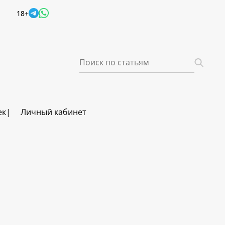
18+
ек
Личный кабинет