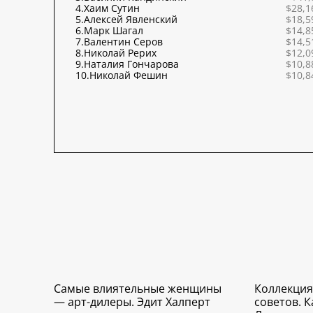
4.
Хаим Сутин
$28,1
5.
Алексей Явленский
$18,5
6.
Марк Шагал
$14,8
7.
Валентин Серов
$14,5
8.
Николай Рерих
$12,0
9.
Наталия Гончарова
$10,8
10.
Николай Фешин
$10,8
Самые влиятельные женщины
Коллекция
— арт-дилеры. Эдит Халперт
советов. 