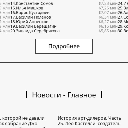
6 млн
14.
Константин Сомов
$7,33 млн
24.
И
9 млн
15.
Илья Машков
$7,25 млн
25.
В
5 млн
16.
Борис Кустодиев
$7,07 млн
26.
Ал
1 млн
17.
Василий Поленов
$6,34 млн
27.
С
9 млн
18.
Юрий Анненков
$6,27 млн
28.
М
8 млн
19.
Василий Верещагин
$6,15 млн
29.
К
4 млн
20.
Зинаида Серебрякова
$5,85 млн
30.
Ве
Подробнее
Новости - Главное
, которой не давали
История арт-дилеров. Часть
Как собрание Джо
25. Лео Кастелли: создатель