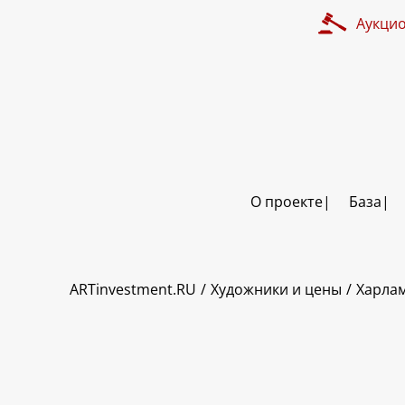
Аукци
О проекте
База
ART INVESTMENT
ARTinvestment.RU
Художники и цены
Харлам