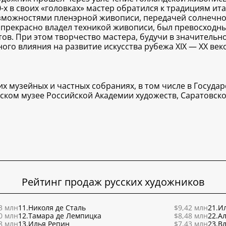
0-х в своих «головках» мастер обратился к традициям ита
зможностями пленэрной живописи, передачей солнечного 
 прекрасно владел техникой живописи, был превосходны
в. При этом творчество мастера, будучи в значитель
го влияния на развитие искусства рубежа XIX — ХХ веко
х музейных и частных собраниях, в том числе в Госуда
ьском музее Российской Академии художеств, Саратовск
Рейтинг продаж русских художников
3 млн
11.
Николя де Сталь
$9,42 млн
21.
Ил
0 млн
12.
Тамара де Лемпицка
$8,48 млн
22.
Ал
8 млн
13.
Илья Репин
$7,43 млн
23.
В