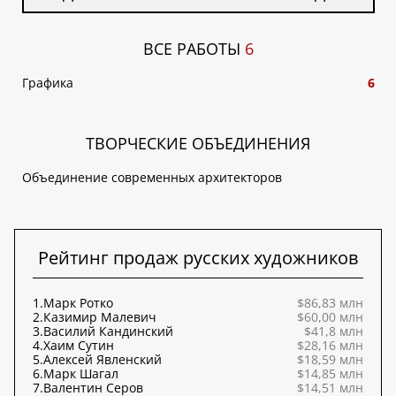
ВСЕ РАБОТЫ
6
Графика
6
ТВОРЧЕСКИЕ ОБЪЕДИНЕНИЯ
Объединение современных архитекторов
Рейтинг продаж русских художников
1.
Марк Ротко
$86,83 млн
2.
Казимир Малевич
$60,00 млн
3.
Василий Кандинский
$41,8 млн
4.
Хаим Сутин
$28,16 млн
5.
Алексей Явленский
$18,59 млн
6.
Марк Шагал
$14,85 млн
7.
Валентин Серов
$14,51 млн