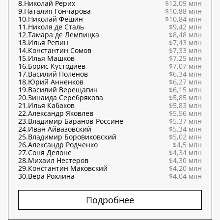
8.
Николай Рерих
$12,09 млн
9.
Наталия Гончарова
$10,88 млн
10.
Николай Фешин
$10,84 млн
11.
Николя де Сталь
$9,42 млн
12.
Тамара де Лемпицка
$8,48 млн
13.
Илья Репин
$7,43 млн
14.
Константин Сомов
$7,33 млн
15.
Илья Машков
$7,25 млн
16.
Борис Кустодиев
$7,07 млн
17.
Василий Поленов
$6,34 млн
18.
Юрий Анненков
$6,27 млн
19.
Василий Верещагин
$6,15 млн
20.
Зинаида Серебрякова
$5,85 млн
21.
Илья Кабаков
$5,83 млн
22.
Александр Яковлев
$5,56 млн
23.
Владимир Баранов-Россине
$5,37 млн
24.
Иван Айвазовский
$5,34 млн
25.
Владимир Боровиковский
$5,02 млн
26.
Александр Родченко
$4,5 млн
27.
Соня Делоне
$4,34 млн
28.
Михаил Нестеров
$4,30 млн
29.
Константин Маковский
$4,20 млн
30.
Вера Рохлина
$4,04 млн
Подробнее