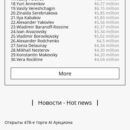
18.
Yuri Annenkov
$6,27 million
19.
Vasily Vereshchagin
$6,15 million
20.
Zinaida Serebriakova
$5,85 million
21.
Ilya Kabakov
$5,83 million
22.
Alexander Yakovlev
$5,56 million
23.
Wladimir Baranoff-Rossine
$5,37 million
24.
Ivan Aivazovsky
$5,34 million
25.
Vladimir Borovikovsky
$5,02 million
26.
Alexander Rodchenko
$4,5 million
27.
Sonia Delaunay
$4,34 million
28.
Mikhail Nesterov
$4,30 million
29.
Konstantin Makovsky
$4,20 million
30.
Vera Rockline
$4,04 million
More
Новости - Hot news
Открыты 478-е торги AI Аукциона