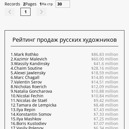
Records
2
Pages
1
На стр
1
Рейтинг продаж русских художников
1.
Mark Rothko
$86,83 million
2.
Kazimir Malevich
$60,00 million
3.
Wassily Kandinsky
$41,6 million
4.
Chaim Soutine
$28,16 million
5.
Alexei Jawlensky
$18,59 million
6.
Marc Chagall
$14,85 million
7.
Valentin Serov
$14,51 million
8.
Nicholas Roerich
$12,09 million
9.
Natalia Goncharova
$10,88 million
10.
Nicolai Fechin
$10,84 million
11.
Nicolas de Staël
$9,42 million
12.
Tamara de Lempicka
$8,48 million
13.
Ilya Repin
$7,43 million
14.
Konstantin Somov
$7,33 million
15.
Ilya Mashkov
$7,25 million
16.
Boris Kustodiev
$7,07 million
17.
Vasily Polenov
$6,34 million