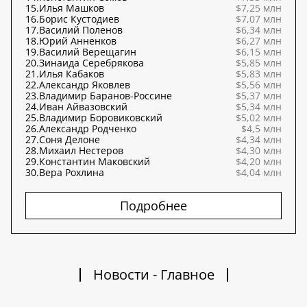
15.
Илья Машков
$7,25 млн
16.
Борис Кустодиев
$7,07 млн
17.
Василий Поленов
$6,34 млн
18.
Юрий Анненков
$6,27 млн
19.
Василий Верещагин
$6,15 млн
20.
Зинаида Серебрякова
$5,85 млн
21.
Илья Кабаков
$5,83 млн
22.
Александр Яковлев
$5,56 млн
23.
Владимир Баранов-Россине
$5,37 млн
24.
Иван Айвазовский
$5,34 млн
25.
Владимир Боровиковский
$5,02 млн
26.
Александр Родченко
$4,5 млн
27.
Соня Делоне
$4,34 млн
28.
Михаил Нестеров
$4,30 млн
29.
Константин Маковский
$4,20 млн
30.
Вера Рохлина
$4,04 млн
Подробнее
Новости - Главное