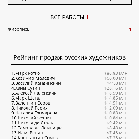
ВСЕ РАБОТЫ
1
Живопись
1
Рейтинг продаж русских художников
1.
Марк Ротко
$86,83 млн
2.
Казимир Малевич
$60,00 млн
3.
Василий Кандинский
$41,8 млн
4.
Хаим Сутин
$28,16 млн
5.
Алексей Явленский
$18,59 млн
6.
Марк Шагал
$14,85 млн
7.
Валентин Серов
$14,51 млн
8.
Николай Рерих
$12,09 млн
9.
Наталия Гончарова
$10,88 млн
10.
Николай Фешин
$10,84 млн
11.
Николя де Сталь
$9,42 млн
12.
Тамара де Лемпицка
$8,48 млн
13.
Илья Репин
$7,43 млн
14.
Константин Сомов
$7,33 млн