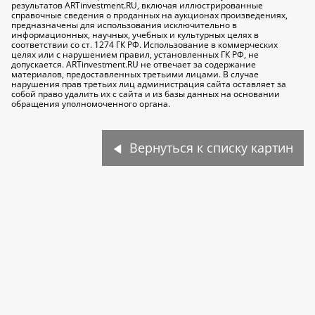
результатов ARTinvestment.RU, включая иллюстрированные
справочные сведения о проданных на аукционах произведениях,
предназначены для использования исключительно
в
информационных, научных, учебных и культурных целях
в
соответствии со ст. 1274 ГК РФ. Использование в коммерческих
целях или с нарушением правил, установленных ГК РФ, не
допускается. ARTinvestment.RU не отвечает за содержание
материалов, предоставленных третьими лицами. В случае
нарушения прав третьих лиц администрация сайта оставляет за
собой право удалить их с сайта и из базы данных на основании
обращения уполномоченного органа.
Вернуться к списку картин