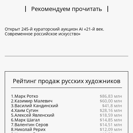
Рекомендуем прочитать
Открыт 245-й кураторский аукцион AI «21-й век.
Современное российское искусство»
Рейтинг продаж русских художников
1.
Марк Ротко
$86,83 млн
2.
Казимир Малевич
$60,00 млн
3.
Василий Кандинский
$41,8 млн
4.
Хаим Сутин
$28,16 млн
5.
Алексей Явленский
$18,59 млн
6.
Марк Шагал
$14,85 млн
7.
Валентин Серов
$14,51 млн
8.
Николай Рерих
$12,09 млн