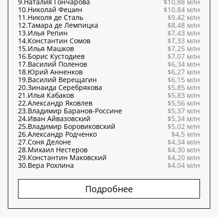
9.
Наталия Гончарова
$10,88 млн
10.
Николай Фешин
$10,84 млн
11.
Николя де Сталь
$9,42 млн
12.
Тамара де Лемпицка
$8,48 млн
13.
Илья Репин
$7,43 млн
14.
Константин Сомов
$7,33 млн
15.
Илья Машков
$7,25 млн
16.
Борис Кустодиев
$7,07 млн
17.
Василий Поленов
$6,34 млн
18.
Юрий Анненков
$6,27 млн
19.
Василий Верещагин
$6,15 млн
20.
Зинаида Серебрякова
$5,85 млн
21.
Илья Кабаков
$5,83 млн
22.
Александр Яковлев
$5,56 млн
23.
Владимир Баранов-Россине
$5,37 млн
24.
Иван Айвазовский
$5,34 млн
25.
Владимир Боровиковский
$5,02 млн
26.
Александр Родченко
$4,5 млн
27.
Соня Делоне
$4,34 млн
28.
Михаил Нестеров
$4,30 млн
29.
Константин Маковский
$4,20 млн
30.
Вера Рохлина
$4,04 млн
Подробнее