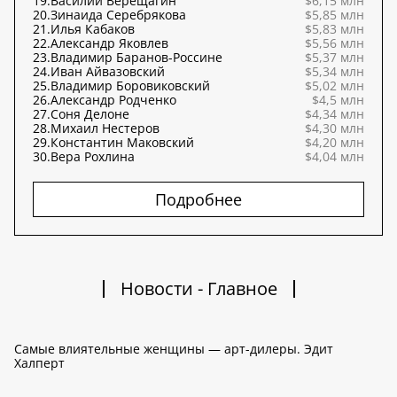
19.
Василий Верещагин
$6,15 млн
20.
Зинаида Серебрякова
$5,85 млн
21.
Илья Кабаков
$5,83 млн
22.
Александр Яковлев
$5,56 млн
23.
Владимир Баранов-Россине
$5,37 млн
24.
Иван Айвазовский
$5,34 млн
25.
Владимир Боровиковский
$5,02 млн
26.
Александр Родченко
$4,5 млн
27.
Соня Делоне
$4,34 млн
28.
Михаил Нестеров
$4,30 млн
29.
Константин Маковский
$4,20 млн
30.
Вера Рохлина
$4,04 млн
Подробнее
Новости - Главное
Самые влиятельные женщины — арт-дилеры. Эдит
Халперт