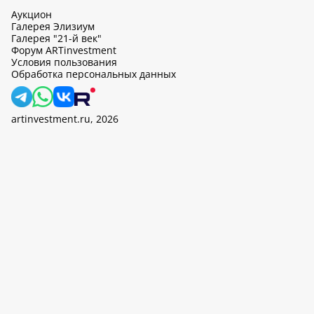
Аукцион
Галерея Элизиум
Галерея "21-й век"
Форум ARTinvestment
Условия пользования
Обработка персональных данных
artinvestment.ru, 2026
На этом сайте используются cookie, может вестись сбор данных
об IP-адресах и местоположении пользователей. Продолжив
работу с этим сайтом, вы подтверждаете свое согласие на
обработку персональных данных в соответствии с законом N
152-ФЗ «О персональных данных» и
«Политикой ООО «АртИн»
в отношении обработки персональных данных».