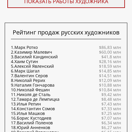
ПОКАЗАТЬ РАБОТЫ ХУДОЖНИКА
Рейтинг продаж русских художников
1.
Марк Ротко
$86,83 млн
2.
Казимир Малевич
$60,00 млн
3.
Василий Кандинский
$41,8 млн
4.
Хаим Сутин
$28,16 млн
5.
Алексей Явленский
$18,59 млн
6.
Марк Шагал
$14,85 млн
7.
Валентин Серов
$14,51 млн
8.
Николай Рерих
$12,09 млн
9.
Наталия Гончарова
$10,88 млн
10.
Николай Фешин
$10,84 млн
11.
Николя де Сталь
$9,42 млн
12.
Тамара де Лемпицка
$8,48 млн
13.
Илья Репин
$7,43 млн
14.
Константин Сомов
$7,33 млн
15.
Илья Машков
$7,25 млн
16.
Борис Кустодиев
$7,07 млн
17.
Василий Поленов
$6,34 млн
18.
Юрий Анненков
$6,27 млн