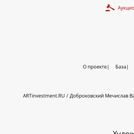
Аукци
О проекте
База
ART INVESTMENT
ARTinvestment.RU
Доброковский Мечислав В
Худож