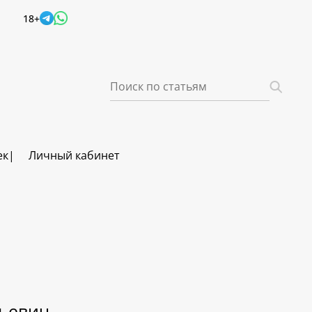
18+
ек
Личный кабинет
льевич