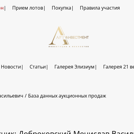
он
Прием лотов
Покупка
Правила участия
Новости
Статьи
Галерея Элизиум
Галерея 21 в
асильевич
База данных аукционных продаж
ник: Доброковский Мечислав Васи