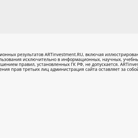
ционных результатов ARTinvestment.RU, включая иллюстриров
ользования исключительно
в информационных, научных, учебны
шением правил, установленных ГК РФ, не допускается. ARTinve
ия прав третьих лиц администрация сайта оставляет за собой 