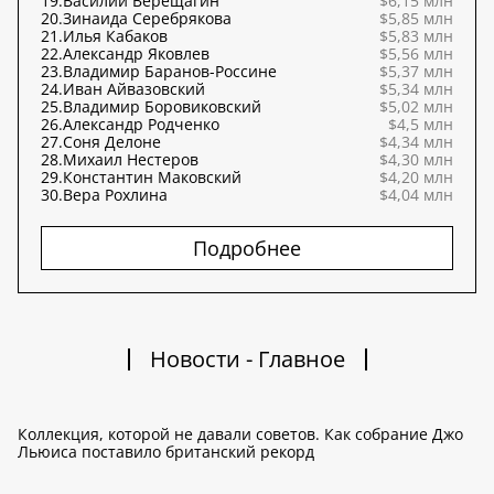
19.
Василий Верещагин
$6,15 млн
20.
Зинаида Серебрякова
$5,85 млн
21.
Илья Кабаков
$5,83 млн
22.
Александр Яковлев
$5,56 млн
23.
Владимир Баранов-Россине
$5,37 млн
24.
Иван Айвазовский
$5,34 млн
25.
Владимир Боровиковский
$5,02 млн
26.
Александр Родченко
$4,5 млн
27.
Соня Делоне
$4,34 млн
28.
Михаил Нестеров
$4,30 млн
29.
Константин Маковский
$4,20 млн
30.
Вера Рохлина
$4,04 млн
Подробнее
Новости - Главное
Коллекция, которой не давали советов. Как собрание Джо
Льюиса поставило британский рекорд