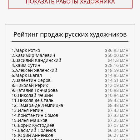
ПОКАЗАТЬ РАБОТЫ ХУДОЖНИКА
Рейтинг продаж русских художников
1.
Марк Ротко
$86,83 млн
2.
Казимир Малевич
$60,00 млн
3.
Василий Кандинский
$41,8 млн
4.
Хаим Сутин
$28,16 млн
5.
Алексей Явленский
$18,59 млн
6.
Марк Шагал
$14,85 млн
7.
Валентин Серов
$14,51 млн
8.
Николай Рерих
$12,09 млн
9.
Наталия Гончарова
$10,88 млн
10.
Николай Фешин
$10,84 млн
11.
Николя де Сталь
$9,42 млн
12.
Тамара де Лемпицка
$8,48 млн
13.
Илья Репин
$7,43 млн
14.
Константин Сомов
$7,33 млн
15.
Илья Машков
$7,25 млн
16.
Борис Кустодиев
$7,07 млн
17.
Василий Поленов
$6,34 млн
18.
Юрий Анненков
$6,27 млн