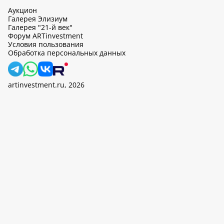
Аукцион
Галерея Элизиум
Галерея "21-й век"
Форум ARTinvestment
Условия пользования
Обработка персональных данных
artinvestment.ru, 2026
На этом сайте используются cookie, может вестись сбор данных
об IP-адресах и местоположении пользователей. Продолжив
работу с этим сайтом, вы подтверждаете свое согласие на
обработку персональных данных в соответствии с законом N
152-ФЗ «О персональных данных» и
«Политикой ООО «АртИн»
в отношении обработки персональных данных».