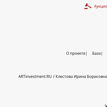
Аукци
О проекте
База
ART INVESTMENT
ARTinvestment.RU
Клестова Ирина Борисовн