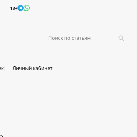
18+
ек
Личный кабинет
а