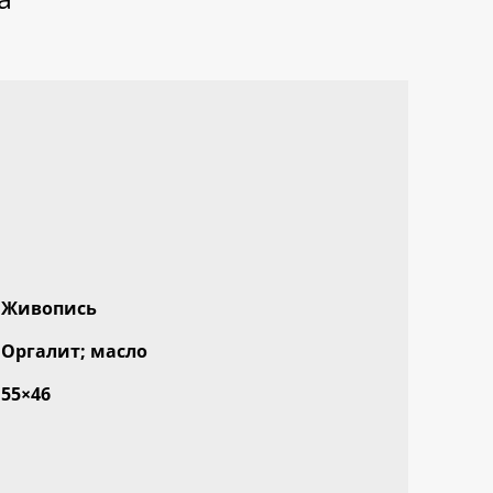
Живопись
Оргалит; масло
55×46