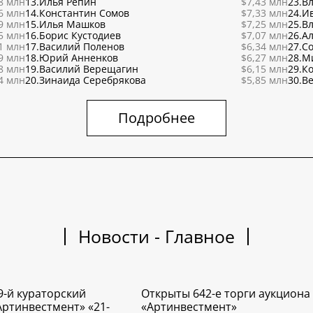
8 млн
13.
Илья Репин
$7,43 млн
23.
В
6 млн
14.
Константин Сомов
$7,33 млн
24.
И
9 млн
15.
Илья Машков
$7,25 млн
25.
В
5 млн
16.
Борис Кустодиев
$7,07 млн
26.
Ал
1 млн
17.
Василий Поленов
$6,34 млн
27.
С
9 млн
18.
Юрий Анненков
$6,27 млн
28.
М
8 млн
19.
Василий Верещагин
$6,15 млн
29.
К
4 млн
20.
Зинаида Серебрякова
$5,85 млн
30.
Ве
Подробнее
Новости - Главное
9-й кураторский
Открыты 642-е торги аукциона
Артинвестмент» «21-
«Артинвестмент»