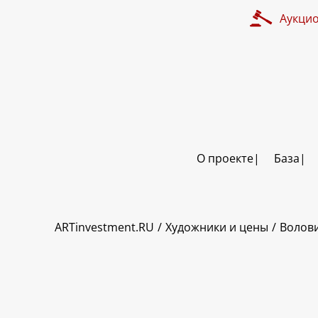
Аукци
О проекте
База
ART INVESTMENT
ARTinvestment.RU
Художники и цены
Волов