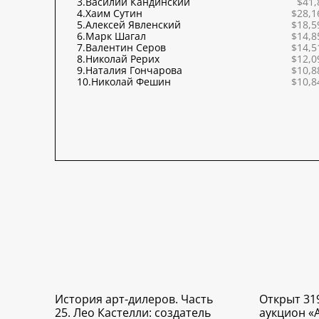
3.
Василий Кандинский
$41,
4.
Хаим Сутин
$28,1
5.
Алексей Явленский
$18,5
6.
Марк Шагал
$14,8
7.
Валентин Серов
$14,5
8.
Николай Рерих
$12,0
9.
Наталия Гончарова
$10,8
10.
Николай Фешин
$10,8
История арт-дилеров. Часть
Открыт 31
25. Лео Кастелли: создатель
аукцион «