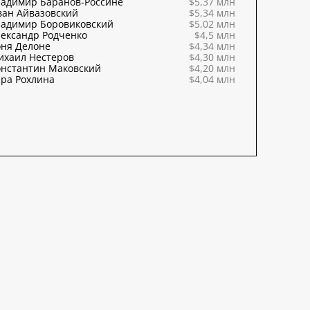
ладимир Баранов-Россине
$5,37 млн
ван Айвазовский
$5,34 млн
ладимир Боровиковский
$5,02 млн
ександр Родченко
$4,5 млн
оня Делоне
$4,34 млн
ихаил Нестеров
$4,30 млн
онстантин Маковский
$4,20 млн
ра Рохлина
$4,04 млн