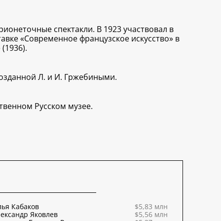
рионеточные спектакли. В 1923 участвовал в
ставке «Современное французское искусство» в
(1936).
озданной Л. и И. Гржебиными.
ственном Русском музее.
ья Кабаков
$5,83 млн
ександр Яковлев
$5,56 млн