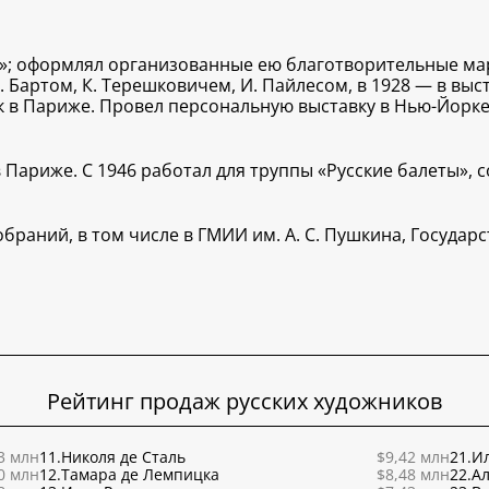
ез»; оформлял организованные ею благотворительные ма
В. Бартом, К. Терешковичем, И. Пайлесом, в 1928 — в вы
 в Париже. Провел персональную выставку в Нью-Йорке 
Париже. С 1946 работал для труппы «Русские балеты», с
браний, в том числе в ГМИИ им. А. С. Пушкина, Государ
Рейтинг продаж русских художников
3 млн
11.
Николя де Сталь
$9,42 млн
21.
Ил
0 млн
12.
Тамара де Лемпицка
$8,48 млн
22.
Ал