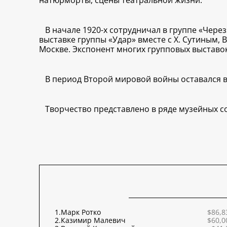
натюрморты, сцены театральной жизни.
В начале 1920-х сотрудничал в группе «Чер
выставке группы «Удар» вместе с Х. Сутиным, 
Москве. Экспонент многих групповых выставок
В период Второй мировой войны оставался в 
Творчество представлено в ряде музейных со
1.
Марк Ротко
$86,8
2.
Казимир Малевич
$60,0