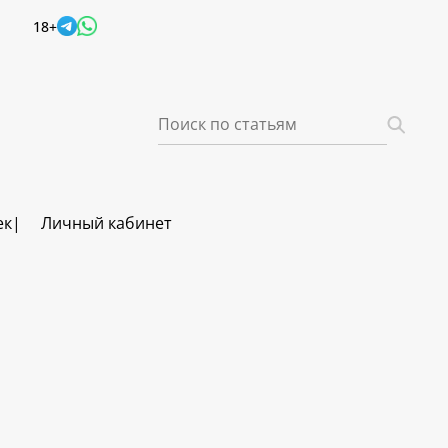
18+
ек
Личный кабинет