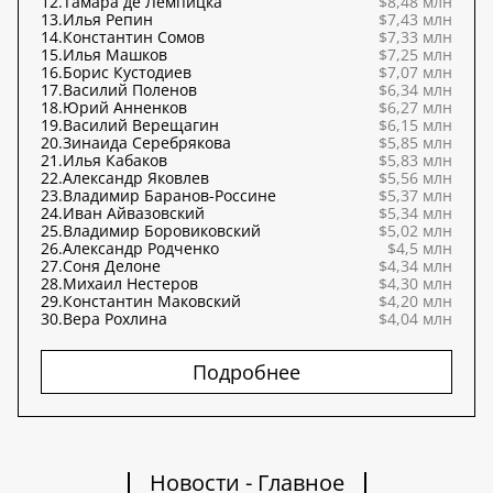
12.
Тамара де Лемпицка
$8,48 млн
13.
Илья Репин
$7,43 млн
14.
Константин Сомов
$7,33 млн
15.
Илья Машков
$7,25 млн
16.
Борис Кустодиев
$7,07 млн
17.
Василий Поленов
$6,34 млн
18.
Юрий Анненков
$6,27 млн
19.
Василий Верещагин
$6,15 млн
20.
Зинаида Серебрякова
$5,85 млн
21.
Илья Кабаков
$5,83 млн
22.
Александр Яковлев
$5,56 млн
23.
Владимир Баранов-Россине
$5,37 млн
24.
Иван Айвазовский
$5,34 млн
25.
Владимир Боровиковский
$5,02 млн
26.
Александр Родченко
$4,5 млн
27.
Соня Делоне
$4,34 млн
28.
Михаил Нестеров
$4,30 млн
29.
Константин Маковский
$4,20 млн
30.
Вера Рохлина
$4,04 млн
Подробнее
Новости - Главное