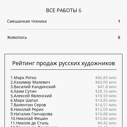
ВСЕ РАБОТЫ
6
Смешанная техника
1
Живопись
5
Рейтинг продаж русских художников
1.
Марк Ротко
$86,83 млн
2.
Казимир Малевич
$60,00 млн
3.
Василий Кандинский
$41,8 млн
4.
Хаим Сутин
$28,16 млн
5.
Алексей Явленский
$18,59 млн
6.
Марк Шагал
$14,85 млн
7.
Валентин Серов
$14,51 млн
8.
Николай Рерих
$12,09 млн
9.
Наталия Гончарова
$10,88 млн
10.
Николай Фешин
$10,84 млн
11.
Николя де Сталь
$9,42 млн