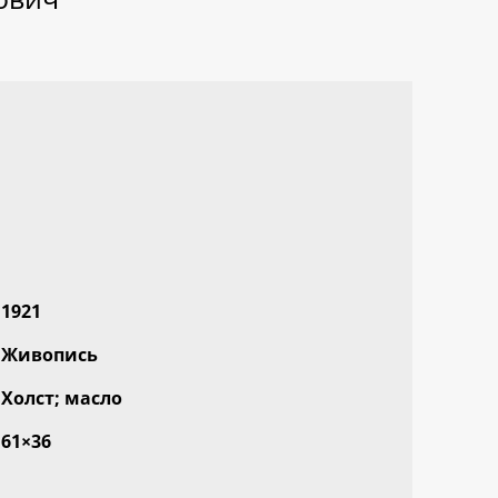
1921
Живопись
Холст; масло
61×36