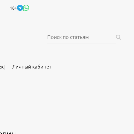
18+
ек
Личный кабинет
ович