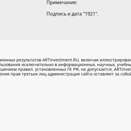
Примечание:
Подпись и дата "1921".
ционных результатов ARTinvestment.RU, включая иллюстриров
ользования исключительно
в информационных, научных, учебны
шением правил, установленных ГК РФ, не допускается. ARTinve
ия прав третьих лиц администрация сайта оставляет за собой 