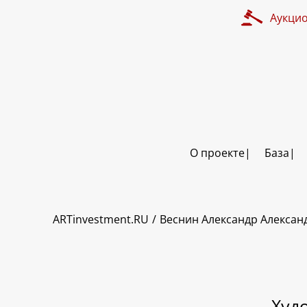
Аукци
О проекте
База
ART INVESTMENT
ARTinvestment.RU
Веснин Александр Алексан
Худ