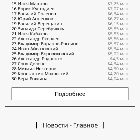
15.
Илья Машков
$7,25 млн
16.
Борис Кустодиев
$7,07 млн
17.
Василий Поленов
$6,34 млн
18.
Юрий Анненков
$6,27 млн
19.
Василий Верещагин
$6,15 млн
20.
Зинаида Серебрякова
$5,85 млн
21.
Илья Кабаков
$5,83 млн
22.
Александр Яковлев
$5,56 млн
23.
Владимир Баранов-Россине
$5,37 млн
24.
Иван Айвазовский
$5,34 млн
25.
Владимир Боровиковский
$5,02 млн
26.
Александр Родченко
$4,5 млн
27.
Соня Делоне
$4,34 млн
28.
Михаил Нестеров
$4,30 млн
29.
Константин Маковский
$4,20 млн
30.
Вера Рохлина
$4,04 млн
Подробнее
Новости - Главное