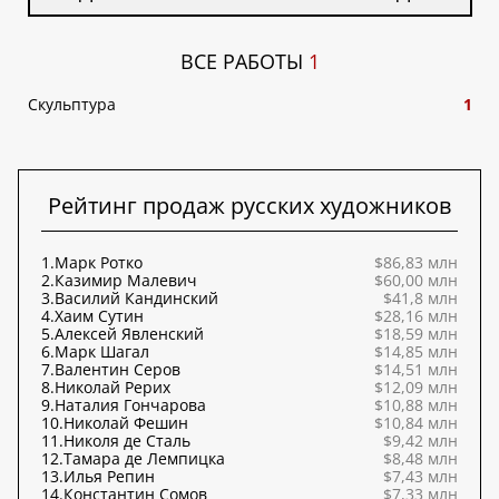
ВСЕ РАБОТЫ
1
Скульптура
1
Рейтинг продаж русских художников
1.
Марк Ротко
$86,83 млн
2.
Казимир Малевич
$60,00 млн
3.
Василий Кандинский
$41,8 млн
4.
Хаим Сутин
$28,16 млн
5.
Алексей Явленский
$18,59 млн
6.
Марк Шагал
$14,85 млн
7.
Валентин Серов
$14,51 млн
8.
Николай Рерих
$12,09 млн
9.
Наталия Гончарова
$10,88 млн
10.
Николай Фешин
$10,84 млн
11.
Николя де Сталь
$9,42 млн
12.
Тамара де Лемпицка
$8,48 млн
13.
Илья Репин
$7,43 млн
14.
Константин Сомов
$7,33 млн