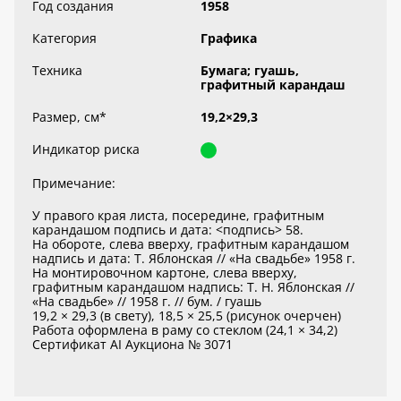
Год создания
1958
Категория
Графика
Техника
Бумага; гуашь,
графитный карандаш
Размер, см
*
19,2×29,3
Индикатор риска
Примечание:
У правого края листа, посередине, графитным
карандашом подпись и дата: <подпись> 58.
На обороте, слева вверху, графитным карандашом
надпись и дата: Т. Яблонская // «На свадьбе» 1958 г.
На монтировочном картоне, слева вверху,
графитным карандашом надпись: Т. Н. Яблонская //
«На свадьбе» // 1958 г. // бум. / гуашь
19,2 × 29,3 (в свету), 18,5 × 25,5 (рисунок очерчен)
Работа оформлена в раму со стеклом (24,1 × 34,2)
Сертификат AI Аукциона № 3071