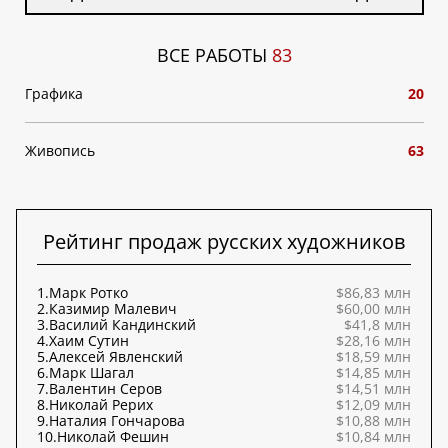
ВСЕ РАБОТЫ
83
Графика
20
Живопись
63
Рейтинг продаж русских художников
1.
Марк Ротко
$86,83 млн
2.
Казимир Малевич
$60,00 млн
3.
Василий Кандинский
$41,8 млн
4.
Хаим Сутин
$28,16 млн
5.
Алексей Явленский
$18,59 млн
6.
Марк Шагал
$14,85 млн
7.
Валентин Серов
$14,51 млн
8.
Николай Рерих
$12,09 млн
9.
Наталия Гончарова
$10,88 млн
10.
Николай Фешин
$10,84 млн