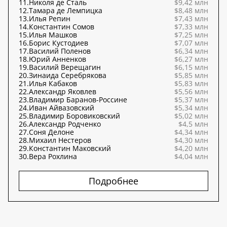
11.
Николя де Сталь
$9,42 млн
12.
Тамара де Лемпицка
$8,48 млн
13.
Илья Репин
$7,43 млн
14.
Константин Сомов
$7,33 млн
15.
Илья Машков
$7,25 млн
16.
Борис Кустодиев
$7,07 млн
17.
Василий Поленов
$6,34 млн
18.
Юрий Анненков
$6,27 млн
19.
Василий Верещагин
$6,15 млн
20.
Зинаида Серебрякова
$5,85 млн
21.
Илья Кабаков
$5,83 млн
22.
Александр Яковлев
$5,56 млн
23.
Владимир Баранов-Россине
$5,37 млн
24.
Иван Айвазовский
$5,34 млн
25.
Владимир Боровиковский
$5,02 млн
26.
Александр Родченко
$4,5 млн
27.
Соня Делоне
$4,34 млн
28.
Михаил Нестеров
$4,30 млн
29.
Константин Маковский
$4,20 млн
30.
Вера Рохлина
$4,04 млн
Подробнее