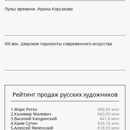
Пульс времени. Ирина Корсакова
XXI век. Широкие горизонты современного искусства
Рейтинг продаж русских художников
1.
Марк Ротко
$86,83 млн
2.
Казимир Малевич
$60,00 млн
3.
Василий Кандинский
$41,8 млн
4.
Хаим Сутин
$28,16 млн
5.
Алексей Явленский
$18,59 млн