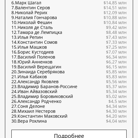
6.
Марк Шагал
$14,85 млн
7.
Валентин Серов
$14,51 млн
8.
Николай Рерих
$12,09 млн
9.
Наталия Гончарова
$10,88 млн
10.
Николай Фешин
$10,84 млн
11.
Николя де Сталь
$9,42 млн
12.
Тамара де Лемпицка
$8,48 млн
13.
Илья Репин
$7,43 млн
14.
Константин Сомов
$7,33 млн
15.
Илья Машков
$7,25 млн
16.
Борис Кустодиев
$7,07 млн
17.
Василий Поленов
$6,34 млн
18.
Юрий Анненков
$6,27 млн
19.
Василий Верещагин
$6,15 млн
20.
Зинаида Серебрякова
$5,85 млн
21.
Илья Кабаков
$5,83 млн
22.
Александр Яковлев
$5,56 млн
23.
Владимир Баранов-Россине
$5,37 млн
24.
Иван Айвазовский
$5,34 млн
25.
Владимир Боровиковский
$5,02 млн
26.
Александр Родченко
$4,5 млн
27.
Соня Делоне
$4,34 млн
28.
Михаил Нестеров
$4,30 млн
29.
Константин Маковский
$4,20 млн
30.
Вера Рохлина
$4,04 млн
Подробнее