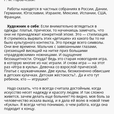
Работы находятся в частных собраниях в России, Дании,
Германии, Югославии, Израиле, Мексике, Испании, США,
Франции.
Художник о себе
: Если внимательно вглядеться в
одежды: платья, прически, то начинаешь замечать, что
они не принадлежат конкретной эпохе. Это — стилизация.
Я стремлюсь вырвать этих «детишек» из какого бы то ни
было культурного контекста. Это прежде вcего символы.
Они вне времени. Мальчик с завязанными глазами,
срезающий висящий на нитке приз большими
«прадедовскими» ножницами. И ощущение
беззащитности. Откуда? Ведь это старая новогодняя игра,
в которую многие из нас играли. И снова игра — на этот
раз «Игра в куклы». Девочка со взрослой прической.
Платье с кружавчиками. Две куклы, безжизненно обвисшие
в детских кулачках. Детская жестокость?.. Да и кто тут
ребенок, кто — игрушки?
Надо сказать, что я всегда считала достойным, когда
искусство несет надежду и красоту людям. И так сложно
живется, зачем делать еще больнее? Но видно, моя боль за
человечество искала выход, и я дала ей волю в новой теме
«Куклы». Я всегда четко понимаю, о чем работа, когда она
подходит к концу.