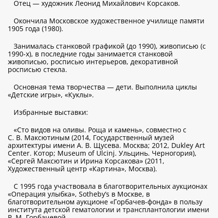
Отец — художник Леонид Михайлович Корсаков.
Окончила Московское художественное училище памяти
1905 года (1980).
Занималась станковой графикой (до 1990), живописью (с
1990-х), в последние годы занимается станковой
живописью, росписью интерьеров, декоративной
росписью стекла.
Основная тема творчества — дети. Выполнила циклы
«Детские игры», «Куклы».
Избранные выставки:
«Сто видов на оливы. Роща и камень», совместно с
С. В. Максютиным (2014, Государственный музей
архитектуры имени А. В. Щусева. Москва; 2012, Dukley Art
Center. Котор; Museum of Ulcinj. Ульцинь. Черногория),
«Сергей Максютин и Ирина Корсакова» (2011,
Художественный центр «Картина», Москва).
С 1995 года участвовала в благотворительных аукционах
«Операция улыбка», Sotheby’s в Москве, в
благотворительном аукционе «Горбачев-фонда» в пользу
института детской гематологии и трансплантологии имени
Р. М. Горбачевой.