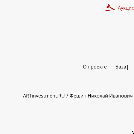
Аукци
О проекте
База
ART INVESTMENT
ARTinvestment.RU
Фешин Николай Иванович