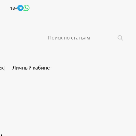
18+
ек
Личный кабинет
ч