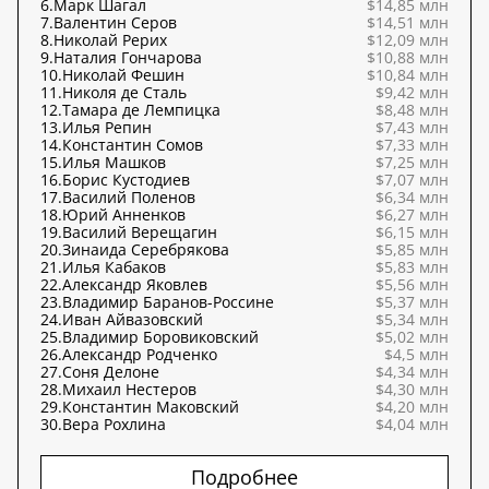
6.
Марк Шагал
$14,85 млн
7.
Валентин Серов
$14,51 млн
8.
Николай Рерих
$12,09 млн
9.
Наталия Гончарова
$10,88 млн
10.
Николай Фешин
$10,84 млн
11.
Николя де Сталь
$9,42 млн
12.
Тамара де Лемпицка
$8,48 млн
13.
Илья Репин
$7,43 млн
14.
Константин Сомов
$7,33 млн
15.
Илья Машков
$7,25 млн
16.
Борис Кустодиев
$7,07 млн
17.
Василий Поленов
$6,34 млн
18.
Юрий Анненков
$6,27 млн
19.
Василий Верещагин
$6,15 млн
20.
Зинаида Серебрякова
$5,85 млн
21.
Илья Кабаков
$5,83 млн
22.
Александр Яковлев
$5,56 млн
23.
Владимир Баранов-Россине
$5,37 млн
24.
Иван Айвазовский
$5,34 млн
25.
Владимир Боровиковский
$5,02 млн
26.
Александр Родченко
$4,5 млн
27.
Соня Делоне
$4,34 млн
28.
Михаил Нестеров
$4,30 млн
29.
Константин Маковский
$4,20 млн
30.
Вера Рохлина
$4,04 млн
Подробнее