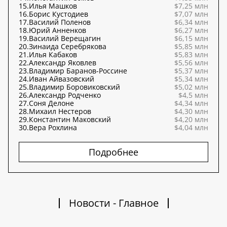
15.
Илья Машков
$7,25 млн
16.
Борис Кустодиев
$7,07 млн
17.
Василий Поленов
$6,34 млн
18.
Юрий Анненков
$6,27 млн
19.
Василий Верещагин
$6,15 млн
20.
Зинаида Серебрякова
$5,85 млн
21.
Илья Кабаков
$5,83 млн
22.
Александр Яковлев
$5,56 млн
23.
Владимир Баранов-Россине
$5,37 млн
24.
Иван Айвазовский
$5,34 млн
25.
Владимир Боровиковский
$5,02 млн
26.
Александр Родченко
$4,5 млн
27.
Соня Делоне
$4,34 млн
28.
Михаил Нестеров
$4,30 млн
29.
Константин Маковский
$4,20 млн
30.
Вера Рохлина
$4,04 млн
Подробнее
Новости - Главное