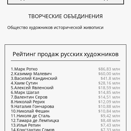
ТВОРЧЕСКИЕ ОБЪЕДИНЕНИЯ
Общество художников исторической живописи
Рейтинг продаж русских художников
1.
Марк Ротко
$86,83 млн
2.
Казимир Малевич
$60,00 млн
3.
Василий Кандинский
$41,8 млн
4.
Хаим Сутин
$28,16 млн
5.
Алексей Явленский
$18,59 млн
6.
Марк Шагал
$14,85 млн
7.
Валентин Серов
$14,51 млн
8.
Николай Рерих
$12,09 млн
9.
Наталия Гончарова
$10,88 млн
10.
Николай Фешин
$10,84 млн
11.
Николя де Сталь
$9,42 млн
12.
Тамара де Лемпицка
$8,48 млн
13.
Илья Репин
$7,43 млн
14.
Константин Сомов
$7,33 млн