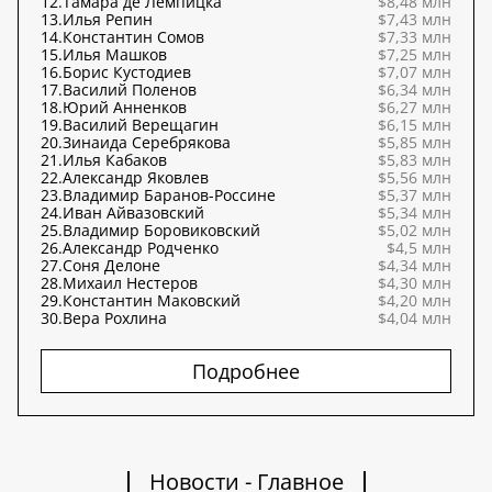
12.
Тамара де Лемпицка
$8,48 млн
13.
Илья Репин
$7,43 млн
14.
Константин Сомов
$7,33 млн
15.
Илья Машков
$7,25 млн
16.
Борис Кустодиев
$7,07 млн
17.
Василий Поленов
$6,34 млн
18.
Юрий Анненков
$6,27 млн
19.
Василий Верещагин
$6,15 млн
20.
Зинаида Серебрякова
$5,85 млн
21.
Илья Кабаков
$5,83 млн
22.
Александр Яковлев
$5,56 млн
23.
Владимир Баранов-Россине
$5,37 млн
24.
Иван Айвазовский
$5,34 млн
25.
Владимир Боровиковский
$5,02 млн
26.
Александр Родченко
$4,5 млн
27.
Соня Делоне
$4,34 млн
28.
Михаил Нестеров
$4,30 млн
29.
Константин Маковский
$4,20 млн
30.
Вера Рохлина
$4,04 млн
Подробнее
Новости - Главное