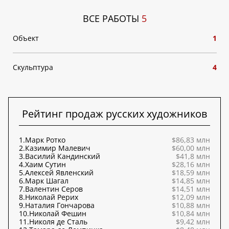
ВСЕ РАБОТЫ
5
Объект
1
Скульптура
4
Рейтинг продаж русских художников
1.
Марк Ротко
$86,83 млн
2.
Казимир Малевич
$60,00 млн
3.
Василий Кандинский
$41,8 млн
4.
Хаим Сутин
$28,16 млн
5.
Алексей Явленский
$18,59 млн
6.
Марк Шагал
$14,85 млн
7.
Валентин Серов
$14,51 млн
8.
Николай Рерих
$12,09 млн
9.
Наталия Гончарова
$10,88 млн
10.
Николай Фешин
$10,84 млн
11.
Николя де Сталь
$9,42 млн