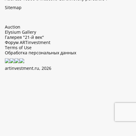
Sitemap
Auction
Elysium Gallery
Галерея "21-й век"
Форум ARTinvestment
Terms of Use
Обработка персональных данных
artinvestment.ru, 2026
This site uses cookies, it can collect data about IP addresses and
users. N 152-FZ «On Personal Data» and continue working with